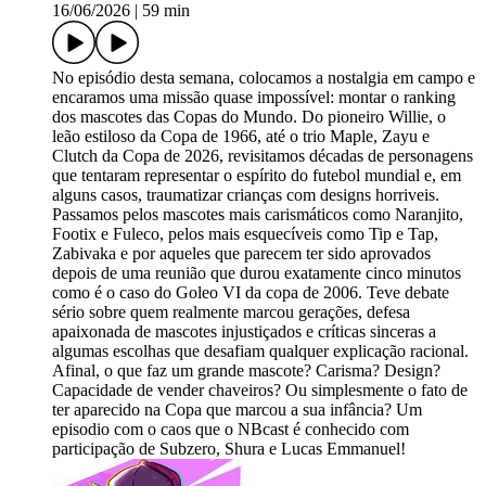
16/06/2026
|
59 min
No episódio desta semana, colocamos a nostalgia em campo e
encaramos uma missão quase impossível: montar o ranking
dos mascotes das Copas do Mundo. Do pioneiro Willie, o
leão estiloso da Copa de 1966, até o trio Maple, Zayu e
Clutch da Copa de 2026, revisitamos décadas de personagens
que tentaram representar o espírito do futebol mundial e, em
alguns casos, traumatizar crianças com designs horriveis.
Passamos pelos mascotes mais carismáticos como Naranjito,
Footix e Fuleco, pelos mais esquecíveis como Tip e Tap,
Zabivaka e por aqueles que parecem ter sido aprovados
depois de uma reunião que durou exatamente cinco minutos
como é o caso do Goleo VI da copa de 2006. Teve debate
sério sobre quem realmente marcou gerações, defesa
apaixonada de mascotes injustiçados e críticas sinceras a
algumas escolhas que desafiam qualquer explicação racional.
Afinal, o que faz um grande mascote? Carisma? Design?
Capacidade de vender chaveiros? Ou simplesmente o fato de
ter aparecido na Copa que marcou a sua infância? Um
episodio com o caos que o NBcast é conhecido com
participação de Subzero, Shura e Lucas Emmanuel!