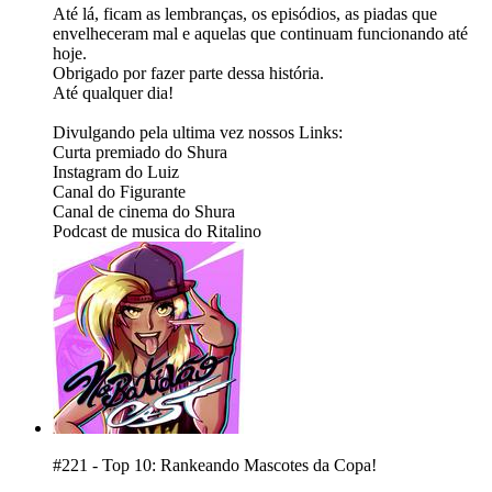
Até lá, ficam as lembranças, os episódios, as piadas que
envelheceram mal e aquelas que continuam funcionando até
hoje.
Obrigado por fazer parte dessa história.
Até qualquer dia!
Divulgando pela ultima vez nossos Links:
⁠⁠Curta premiado do Shura⁠⁠
⁠⁠⁠⁠⁠⁠⁠⁠⁠⁠⁠⁠⁠⁠Instagram do Luiz⁠⁠⁠⁠⁠⁠⁠⁠⁠⁠⁠⁠⁠⁠
⁠⁠⁠⁠⁠⁠⁠⁠⁠⁠⁠⁠⁠⁠⁠⁠⁠⁠⁠⁠Canal do Figurante⁠⁠⁠⁠⁠⁠⁠⁠⁠⁠⁠⁠⁠⁠⁠⁠⁠⁠⁠⁠
⁠⁠⁠⁠⁠⁠⁠⁠⁠⁠⁠⁠⁠⁠⁠⁠⁠⁠⁠⁠Canal de cinema do Shura⁠⁠⁠⁠⁠⁠⁠⁠⁠⁠⁠⁠⁠⁠⁠⁠⁠⁠⁠⁠
⁠⁠⁠⁠⁠⁠⁠⁠⁠⁠⁠⁠⁠⁠⁠⁠⁠⁠⁠⁠Podcast de musica do Ritalino⁠⁠⁠⁠⁠⁠⁠⁠⁠⁠⁠⁠⁠⁠
#221 - Top 10: Rankeando Mascotes da Copa!