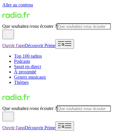
Aller au contenu
Que souhaitez-vous écouter ?
Ouvrir l'app
Découvrir Prime
Top 100 radios
Podcasts
Sport en direct
À proximité
Genres musicaux
Thèmes
Que souhaitez-vous écouter ?
Ouvrir l'app
Découvrir Prime