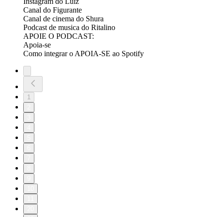
⁠⁠⁠⁠⁠⁠⁠⁠⁠⁠⁠⁠Instagram do Luiz⁠⁠⁠⁠⁠⁠⁠⁠⁠⁠⁠⁠
⁠⁠⁠⁠⁠⁠⁠⁠⁠⁠⁠⁠⁠⁠⁠⁠⁠⁠Canal do Figurante⁠⁠⁠⁠⁠⁠⁠⁠⁠⁠⁠⁠⁠⁠⁠⁠⁠⁠
⁠⁠⁠⁠⁠⁠⁠⁠⁠⁠⁠⁠⁠⁠⁠⁠⁠⁠Canal de cinema do Shura⁠⁠⁠⁠⁠⁠⁠⁠⁠⁠⁠⁠⁠⁠⁠⁠⁠⁠
⁠⁠⁠⁠⁠⁠⁠⁠⁠⁠⁠⁠⁠⁠⁠⁠⁠⁠Podcast de musica do Ritalino⁠⁠⁠⁠⁠⁠⁠⁠⁠⁠⁠⁠⁠
APOIE O PODCAST:
⁠⁠⁠⁠⁠⁠⁠⁠⁠⁠⁠⁠Apoia-se ⁠⁠⁠⁠⁠⁠⁠⁠⁠⁠⁠⁠
⁠⁠⁠⁠⁠⁠⁠⁠⁠⁠⁠⁠Como integrar o APOIA-SE ao Spotify⁠⁠⁠
1
2
3
4
5
6
7
8
9
10
11
20