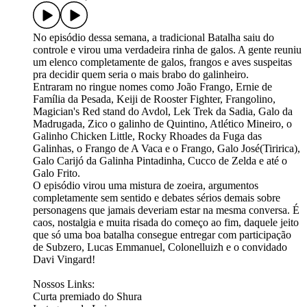
No episódio dessa semana, a tradicional Batalha saiu do
controle e virou uma verdadeira rinha de galos. A gente reuniu
um elenco completamente de galos, frangos e aves suspeitas
pra decidir quem seria o mais brabo do galinheiro.
Entraram no ringue nomes como João Frango, Ernie de
Família da Pesada, Keiji de Rooster Fighter, Frangolino,
Magician's Red stand do Avdol, Lek Trek da Sadia, Galo da
Madrugada, Zico o galinho de Quintino, Atlético Mineiro, o
Galinho Chicken Little, Rocky Rhoades da Fuga das
Galinhas, o Frango de A Vaca e o Frango, Galo José(Tiririca),
Galo Carijó da Galinha Pintadinha, Cucco de Zelda e até o
Galo Frito.
O episódio virou uma mistura de zoeira, argumentos
completamente sem sentido e debates sérios demais sobre
personagens que jamais deveriam estar na mesma conversa. É
caos, nostalgia e muita risada do começo ao fim, daquele jeito
que só uma boa batalha consegue entregar com participação
de Subzero, Lucas Emmanuel, Colonelluizh e o convidado
Davi Vingard!
Nossos Links:
Curta premiado do Shura