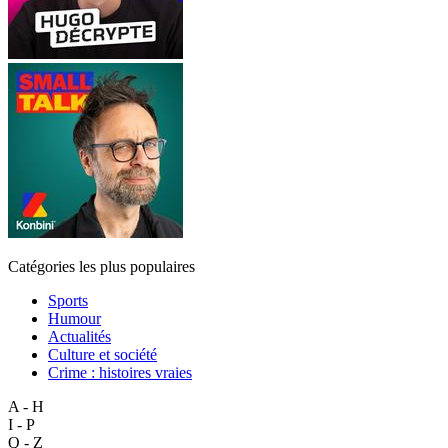
Catégories les plus populaires
Sports
Humour
Actualités
Culture et société
Crime : histoires vraies
A - H
I - P
Q - Z