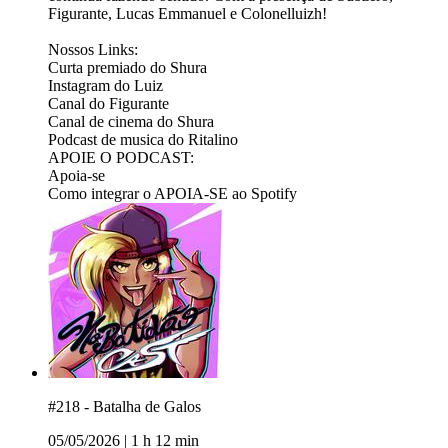
Figurante, Lucas Emmanuel e Colonelluizh!
Nossos Links:
⁠Curta premiado do Shura⁠
⁠⁠⁠⁠⁠⁠⁠⁠⁠⁠⁠⁠⁠Instagram do Luiz⁠⁠⁠⁠⁠⁠⁠⁠⁠⁠⁠⁠⁠
⁠⁠⁠⁠⁠⁠⁠⁠⁠⁠⁠⁠⁠⁠⁠⁠⁠⁠⁠Canal do Figurante⁠⁠⁠⁠⁠⁠⁠⁠⁠⁠⁠⁠⁠⁠⁠⁠⁠⁠⁠
⁠⁠⁠⁠⁠⁠⁠⁠⁠⁠⁠⁠⁠⁠⁠⁠⁠⁠⁠Canal de cinema do Shura⁠⁠⁠⁠⁠⁠⁠⁠⁠⁠⁠⁠⁠⁠⁠⁠⁠⁠⁠
⁠⁠⁠⁠⁠⁠⁠⁠⁠⁠⁠⁠⁠⁠⁠⁠⁠⁠⁠Podcast de musica do Ritalino⁠⁠⁠⁠⁠⁠⁠⁠⁠⁠⁠⁠⁠⁠
APOIE O PODCAST:
⁠⁠⁠⁠⁠⁠⁠⁠⁠⁠⁠⁠⁠Apoia-se ⁠⁠⁠⁠⁠⁠⁠⁠⁠⁠⁠⁠⁠
⁠⁠⁠⁠⁠⁠⁠⁠⁠⁠⁠⁠⁠Como integrar o APOIA-SE ao Spotify⁠⁠⁠
#218 - Batalha de Galos
05/05/2026
|
1 h 12 min