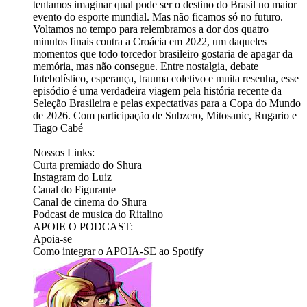
tentamos imaginar qual pode ser o destino do Brasil no maior
evento do esporte mundial. Mas não ficamos só no futuro.
Voltamos no tempo para relembramos a dor dos quatro
minutos finais contra a Croácia em 2022, um daqueles
momentos que todo torcedor brasileiro gostaria de apagar da
memória, mas não consegue. Entre nostalgia, debate
futebolístico, esperança, trauma coletivo e muita resenha, esse
episódio é uma verdadeira viagem pela história recente da
Seleção Brasileira e pelas expectativas para a Copa do Mundo
de 2026. Com participação de Subzero, Mitosanic, Rugario e
Tiago Cabé
Nossos Links:
⁠⁠Curta premiado do Shura⁠⁠
⁠⁠⁠⁠⁠⁠⁠⁠⁠⁠⁠⁠⁠⁠Instagram do Luiz⁠⁠⁠⁠⁠⁠⁠⁠⁠⁠⁠⁠⁠⁠
⁠⁠⁠⁠⁠⁠⁠⁠⁠⁠⁠⁠⁠⁠⁠⁠⁠⁠⁠⁠Canal do Figurante⁠⁠⁠⁠⁠⁠⁠⁠⁠⁠⁠⁠⁠⁠⁠⁠⁠⁠⁠⁠
⁠⁠⁠⁠⁠⁠⁠⁠⁠⁠⁠⁠⁠⁠⁠⁠⁠⁠⁠⁠Canal de cinema do Shura⁠⁠⁠⁠⁠⁠⁠⁠⁠⁠⁠⁠⁠⁠⁠⁠⁠⁠⁠⁠
⁠⁠⁠⁠⁠⁠⁠⁠⁠⁠⁠⁠⁠⁠⁠⁠⁠⁠⁠⁠Podcast de musica do Ritalino⁠⁠⁠⁠⁠⁠⁠⁠⁠⁠⁠⁠⁠⁠⁠
APOIE O PODCAST:
⁠⁠⁠⁠⁠⁠⁠⁠⁠⁠⁠⁠⁠⁠Apoia-se ⁠⁠⁠⁠⁠⁠⁠⁠⁠⁠⁠⁠⁠⁠
⁠⁠⁠⁠⁠⁠⁠⁠⁠⁠⁠⁠⁠⁠Como integrar o APOIA-SE ao Spotify⁠⁠⁠