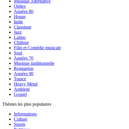
Musique Alternative
Oldies
Années 80
House
Indie
Classique
Jazz
Latino
Chillout
Film et Comédie musicale
Soul
Années 70
Musique traditionnelle
Reggaeton
Années 90
Trance
Heavy Metal
Ambient
Gospel
Thèmes les plus populaires
Informations
Culture
Sports