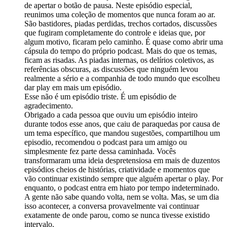
de apertar o botão de pausa. Neste episódio especial,
reunimos uma coleção de momentos que nunca foram ao ar.
São bastidores, piadas perdidas, trechos cortados, discussões
que fugiram completamente do controle e ideias que, por
algum motivo, ficaram pelo caminho. É quase como abrir uma
cápsula do tempo do próprio podcast. Mais do que os temas,
ficam as risadas. As piadas internas, os delírios coletivos, as
referências obscuras, as discussões que ninguém levou
realmente a sério e a companhia de todo mundo que escolheu
dar play em mais um episódio.
Esse não é um episódio triste. É um episódio de
agradecimento.
Obrigado a cada pessoa que ouviu um episódio inteiro
durante todos esse anos, que caiu de paraquedas por causa de
um tema específico, que mandou sugestões, compartilhou um
episodio, recomendou o podcast para um amigo ou
simplesmente fez parte dessa caminhada. Vocês
transformaram uma ideia despretensiosa em mais de duzentos
episódios cheios de histórias, criatividade e momentos que
vão continuar existindo sempre que alguém apertar o play. Por
enquanto, o podcast entra em hiato por tempo indeterminado.
A gente não sabe quando volta, nem se volta. Mas, se um dia
isso acontecer, a conversa provavelmente vai continuar
exatamente de onde parou, como se nunca tivesse existido
intervalo.