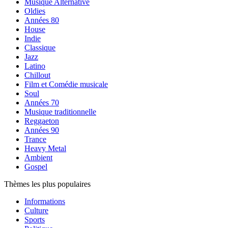
Musique Alternative
Oldies
Années 80
House
Indie
Classique
Jazz
Latino
Chillout
Film et Comédie musicale
Soul
Années 70
Musique traditionnelle
Reggaeton
Années 90
Trance
Heavy Metal
Ambient
Gospel
Thèmes les plus populaires
Informations
Culture
Sports