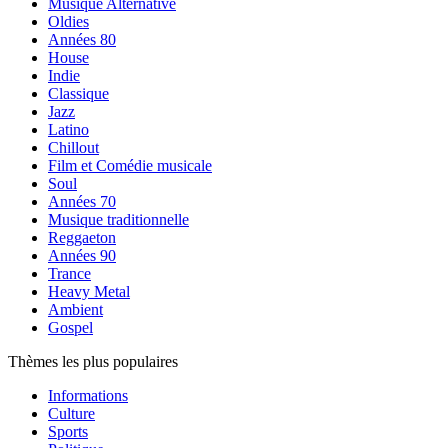
Musique Alternative
Oldies
Années 80
House
Indie
Classique
Jazz
Latino
Chillout
Film et Comédie musicale
Soul
Années 70
Musique traditionnelle
Reggaeton
Années 90
Trance
Heavy Metal
Ambient
Gospel
Thèmes les plus populaires
Informations
Culture
Sports