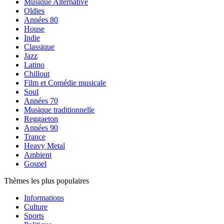
Musique Alternative
Oldies
Années 80
House
Indie
Classique
Jazz
Latino
Chillout
Film et Comédie musicale
Soul
Années 70
Musique traditionnelle
Reggaeton
Années 90
Trance
Heavy Metal
Ambient
Gospel
Thèmes les plus populaires
Informations
Culture
Sports