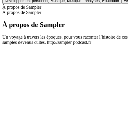
Développement personnel, Musique, Musique : analyses, Éducation
His
À propos de Sampler
À propos de Sampler
À propos de Sampler
Un voyage à travers les époques, pour vous raconter l’histoire de ces
samples devenus cultes. http://sampler-podcast.fr
Site web du podcast