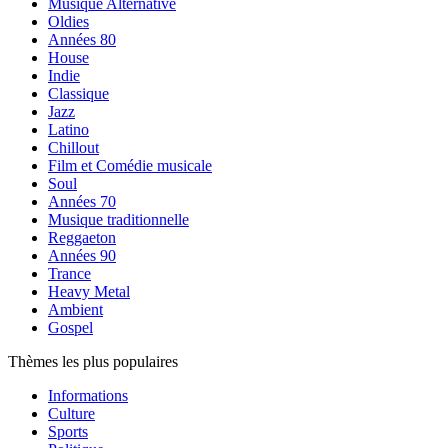
Musique Alternative
Oldies
Années 80
House
Indie
Classique
Jazz
Latino
Chillout
Film et Comédie musicale
Soul
Années 70
Musique traditionnelle
Reggaeton
Années 90
Trance
Heavy Metal
Ambient
Gospel
Thèmes les plus populaires
Informations
Culture
Sports