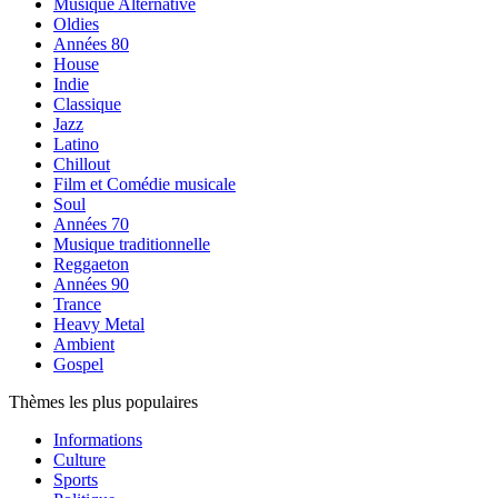
Musique Alternative
Oldies
Années 80
House
Indie
Classique
Jazz
Latino
Chillout
Film et Comédie musicale
Soul
Années 70
Musique traditionnelle
Reggaeton
Années 90
Trance
Heavy Metal
Ambient
Gospel
Thèmes les plus populaires
Informations
Culture
Sports