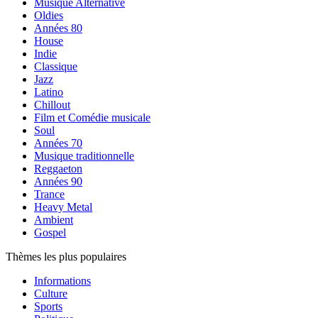
Musique Alternative
Oldies
Années 80
House
Indie
Classique
Jazz
Latino
Chillout
Film et Comédie musicale
Soul
Années 70
Musique traditionnelle
Reggaeton
Années 90
Trance
Heavy Metal
Ambient
Gospel
Thèmes les plus populaires
Informations
Culture
Sports