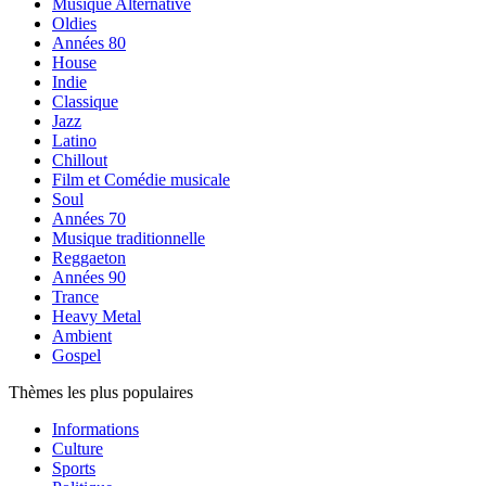
Musique Alternative
Oldies
Années 80
House
Indie
Classique
Jazz
Latino
Chillout
Film et Comédie musicale
Soul
Années 70
Musique traditionnelle
Reggaeton
Années 90
Trance
Heavy Metal
Ambient
Gospel
Thèmes les plus populaires
Informations
Culture
Sports