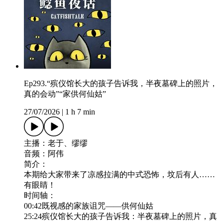
Ep293.“殡仪馆长大的孩子告诉我，半夜墓碑上的照片，
真的会动”“家供何仙姑”
27/07/2026
|
1 h 7 min
主播：老于、缪缪
音频：阿伟
简介：
本期给大家带来了凉感拉满的中式恐怖，坟后有人……
有眼睛！
时间轴：
00:42既视感的家族诅咒——供何仙姑
25:24殡仪馆长大的孩子告诉我：半夜墓碑上的照片，真