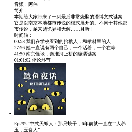
音频：阿伟
简介：
本期给大家带来了一则最后非常烧脑的潘博文式谜案，
它是以南京本地都市传说的模式展开的。不同于其他都
市传说，越来越诡异和无解……且听！
时间轴：
00:58 我们在学校看到的抬棺人，和棺材里的人
27:56 她一直说有两个自己，一个活着，一个在等
41:50 南京怪谈，秦淮河上桥的诡谲谜案
01:01:02 评论环节
Ep295.“中式天蛾人：那只蛾子，6年前就一直在”“人养
玉，玉食人”