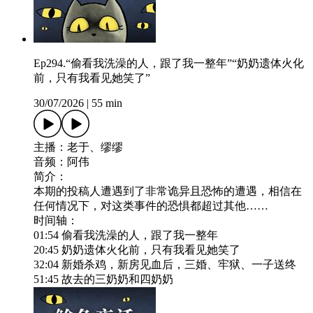
Ep294.“偷看我洗澡的人，跟了我一整年”“奶奶遗体火化
前，只有我看见她笑了”
30/07/2026
|
55 min
主播：老于、缪缪
音频：阿伟
简介：
本期的投稿人遭遇到了非常诡异且恐怖的遭遇，相信在
任何情况下，对这类事件的恐惧都超过其他……
时间轴：
01:54 偷看我洗澡的人，跟了我一整年
20:45 奶奶遗体火化前，只有我看见她笑了
32:04 新婚杀鸡，新房见血后，三婚、牢狱、一子送终
51:45 故去的三奶奶和四奶奶