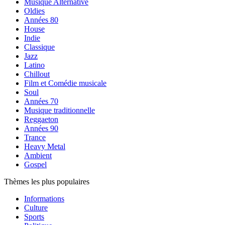
Musique Alternative
Oldies
Années 80
House
Indie
Classique
Jazz
Latino
Chillout
Film et Comédie musicale
Soul
Années 70
Musique traditionnelle
Reggaeton
Années 90
Trance
Heavy Metal
Ambient
Gospel
Thèmes les plus populaires
Informations
Culture
Sports