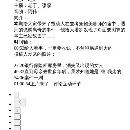
主播：老于、缪缪
音频：阿伟
简介：
本期给大家带来了投稿人在去考宠物美容师的途中，遇
到的诡谲离奇的事件，他给人塔罗发现了对面要测算的
事主已经故去了……
时间轴：
00:53给人看事，一定要收钱，不然容易遇到大的
投稿人发来的照片：
27:20银行保险柜库房里，消失又出现的女人
40:32直到母亲去世多年后，我才知道她是“替”我走的
54:06案件一则
01:00:54正片来了，评论互动环节
1
2
3
4