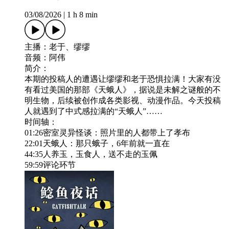
03/08/2026
|
1 h 8 min
主播：老于、缪缪
音频：阿伟
简介：
本期的投稿人的遭遇让缪缪和老于恐惧拉满！大家有没
有看过美国的那部《天蛾人》，据说是未解之谜般的不
明生物，后续被创作成各类影视、动漫作品。今天投稿
人就遇到了中式感拉满的“天蛾人”……
时间轴：
01:26密室灵异怪谈：照片里的人都带上了孝布
22:01天蛾人：那只蛾子，6年前就一直在
44:35人养玉，玉食人，送不走的玉佩
59:59评论环节