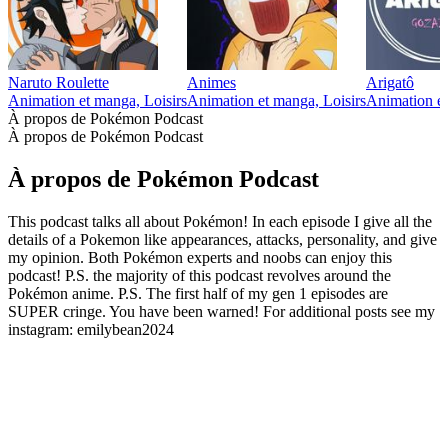
Naruto Roulette
Animes
Arigatô
Animation et manga, Loisirs
Animation et manga, Loisirs
Animation et
À propos de Pokémon Podcast
À propos de Pokémon Podcast
À propos de Pokémon Podcast
This podcast talks all about Pokémon! In each episode I give all the
details of a Pokemon like appearances, attacks, personality, and give
my opinion. Both Pokémon experts and noobs can enjoy this
podcast! P.S. the majority of this podcast revolves around the
Pokémon anime. P.S. The first half of my gen 1 episodes are
SUPER cringe. You have been warned! For additional posts see my
instagram: emilybean2024
Site web du podcast