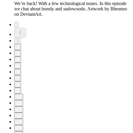
We’re back! With a few technological issues. In this episode
we chat about bonsly and sudowoodo. Artwork by Bhrunno
on DeviantArt.
1
2
3
4
5
6
7
8
9
10
11
12
13
14
15