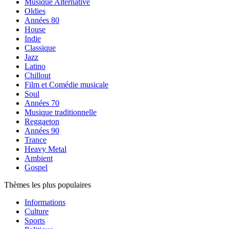
Musique Alternative
Oldies
Années 80
House
Indie
Classique
Jazz
Latino
Chillout
Film et Comédie musicale
Soul
Années 70
Musique traditionnelle
Reggaeton
Années 90
Trance
Heavy Metal
Ambient
Gospel
Thèmes les plus populaires
Informations
Culture
Sports