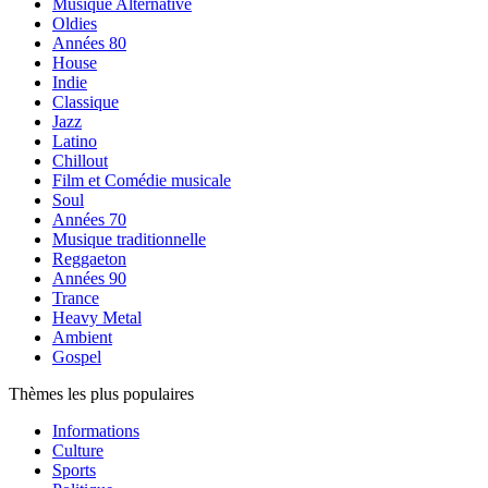
Musique Alternative
Oldies
Années 80
House
Indie
Classique
Jazz
Latino
Chillout
Film et Comédie musicale
Soul
Années 70
Musique traditionnelle
Reggaeton
Années 90
Trance
Heavy Metal
Ambient
Gospel
Thèmes les plus populaires
Informations
Culture
Sports