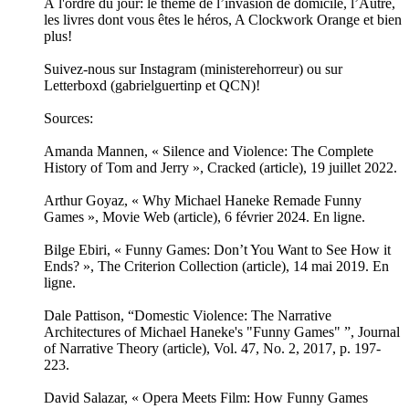
À l'ordre du jour: le thème de l’invasion de domicile, l’Autre,
les livres dont vous êtes le héros, A Clockwork Orange et bien
plus!
Suivez-nous sur Instagram (ministerehorreur) ou sur
Letterboxd (gabrielguertinp et QCN)!
Sources:
Amanda Mannen, « Silence and Violence: The Complete
History of Tom and Jerry », Cracked (article), 19 juillet 2022.
Arthur Goyaz, « Why Michael Haneke Remade Funny
Games », Movie Web (article), 6 février 2024. En ligne.
Bilge Ebiri, « Funny Games: Don’t You Want to See How it
Ends? », The Criterion Collection (article), 14 mai 2019. En
ligne.
Dale Pattison, “Domestic Violence: The Narrative
Architectures of Michael Haneke's "Funny Games" ”, Journal
of Narrative Theory (article), Vol. 47, No. 2, 2017, p. 197-
223.
David Salazar, « Opera Meets Film: How Funny Games