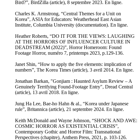
Bird?”, BirdZilla (article), 8 septembre 2023. En ligne.
Charles K. Armstrong, “Central Themes for a Unit on
Korea”, ASIA for Educators: Weatherhead East Asian
Institute, Columbia University (documentation). En ligne.
Heather Roberts, “DO IT FOR THE VIEWS: LAUGHING
AT THE HORRORS OF INFLUENCER CULTURE IN
DEADSTREAM (2022)”, Horror Homeroom: Found
Footage Horror, numéro 7, printemps 2023, p.129-136.
Janet Shin, “How to apply the five elements: implication of
numbers”, The Korea Times (article), 3 avril 2014. En ligne.
Jonathan Barkan, "Gonjiam : Haunted Asylum Review – A
Genuinely Terrifying Found-Footage Entry", Dread Central
(article), 13 avril 2018. En ligne.
Jung Ha Lee, Bae-ho Hahn & al., “Korea under Japanese
rule”, Britannica (article), 21 septembre 2024. En ligne.
Keith McDonald and Wayne Johnson, “SHOCK AND AWE:
COSMIC HORROR AS EXISTENTIAL CRISIS”,
Contemporary Gothic and Horror Film: Transnational
Perspectives (chapitre), Anthem Press, 2021, p. 103-126.