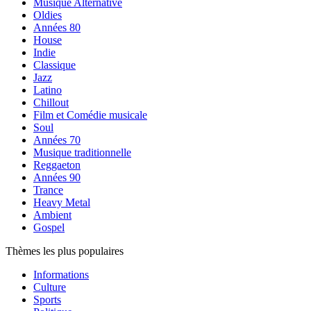
Musique Alternative
Oldies
Années 80
House
Indie
Classique
Jazz
Latino
Chillout
Film et Comédie musicale
Soul
Années 70
Musique traditionnelle
Reggaeton
Années 90
Trance
Heavy Metal
Ambient
Gospel
Thèmes les plus populaires
Informations
Culture
Sports