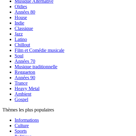
Musique Alternative
Oldies
Années 80
House
Indie
Classique
Jazz
Latino
Chillout
Film et Comédie musicale
Soul
Années 70
Musique traditionnelle
Reggaeton
Années 90
Trance
Heavy Metal
Ambient
Gospel
Thèmes les plus populaires
Informations
Culture
Sports