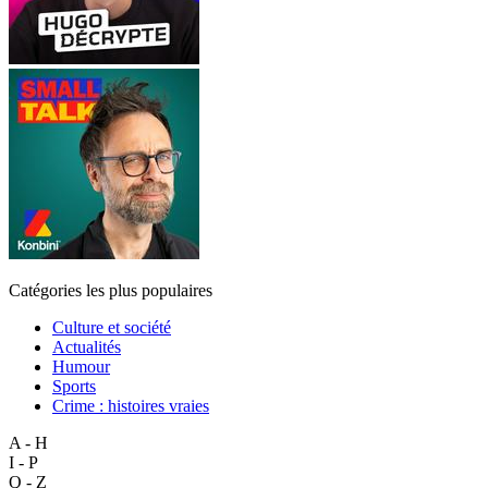
Catégories les plus populaires
Culture et société
Actualités
Humour
Sports
Crime : histoires vraies
A - H
I - P
Q - Z