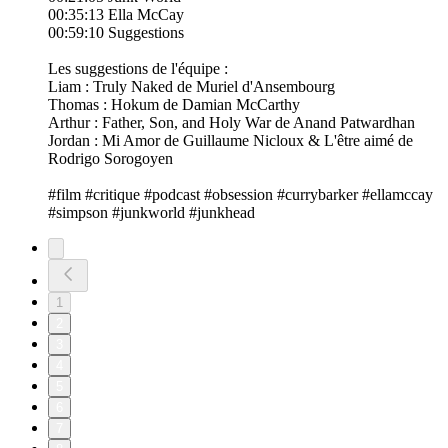
00:35:13 Ella McCay
00:59:10 Suggestions
Les suggestions de l'équipe :
Liam : Truly Naked de Muriel d'Ansembourg
Thomas : Hokum de Damian McCarthy
Arthur : Father, Son, and Holy War de Anand Patwardhan
Jordan : Mi Amor de Guillaume Nicloux & L'être aimé de
Rodrigo Sorogoyen
#film #critique #podcast #obsession #currybarker #ellamccay
#simpson #junkworld #junkhead
1
2
3
4
5
6
7