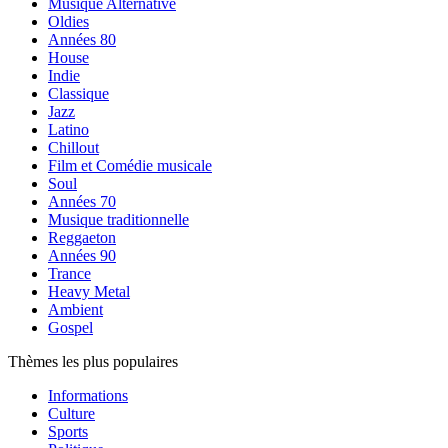
Musique Alternative
Oldies
Années 80
House
Indie
Classique
Jazz
Latino
Chillout
Film et Comédie musicale
Soul
Années 70
Musique traditionnelle
Reggaeton
Années 90
Trance
Heavy Metal
Ambient
Gospel
Thèmes les plus populaires
Informations
Culture
Sports