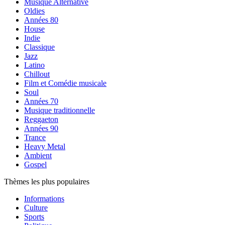
Musique Alternative
Oldies
Années 80
House
Indie
Classique
Jazz
Latino
Chillout
Film et Comédie musicale
Soul
Années 70
Musique traditionnelle
Reggaeton
Années 90
Trance
Heavy Metal
Ambient
Gospel
Thèmes les plus populaires
Informations
Culture
Sports