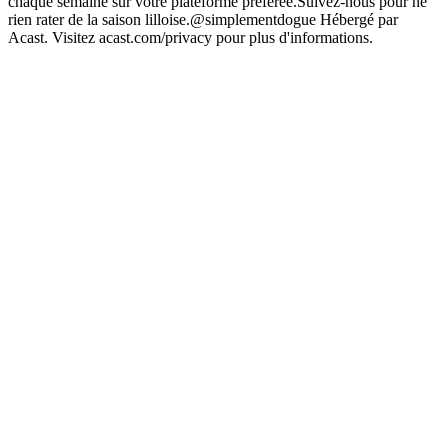
chaque semaine sur votre plateforme préférée.Suivez-nous pour ne
rien rater de la saison lilloise.@simplementdogue Hébergé par
Acast. Visitez acast.com/privacy pour plus d'informations.
Site web du podcast