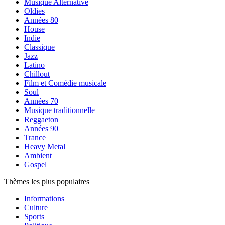
Musique Alternative
Oldies
Années 80
House
Indie
Classique
Jazz
Latino
Chillout
Film et Comédie musicale
Soul
Années 70
Musique traditionnelle
Reggaeton
Années 90
Trance
Heavy Metal
Ambient
Gospel
Thèmes les plus populaires
Informations
Culture
Sports