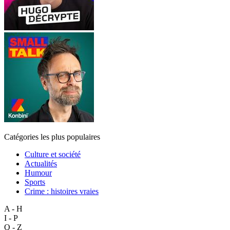
Catégories les plus populaires
Culture et société
Actualités
Humour
Sports
Crime : histoires vraies
A - H
I - P
Q - Z