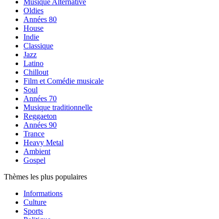
Musique Alternative
Oldies
Années 80
House
Indie
Classique
Jazz
Latino
Chillout
Film et Comédie musicale
Soul
Années 70
Musique traditionnelle
Reggaeton
Années 90
Trance
Heavy Metal
Ambient
Gospel
Thèmes les plus populaires
Informations
Culture
Sports