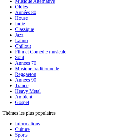
Musique Alternative
Oldies
Années 80
House
Indie
Classique
Jazz
Latino
Chillout
Film et Comédie musicale
Soul
Années 70
Musique traditionnelle
Reggaeton
Années 90
Trance
Heavy Metal
Ambient
Gospel
Thèmes les plus populaires
Informations
Culture
Sports