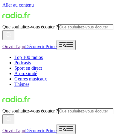
Aller au contenu
Que souhaitez-vous écouter ?
Ouvrir l'app
Découvrir Prime
Top 100 radios
Podcasts
Sport en direct
À proximité
Genres musicaux
Thèmes
Que souhaitez-vous écouter ?
Ouvrir l'app
Découvrir Prime