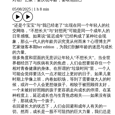
05/08/2025
|
1 h 8 min
“还是个宝宝”与“我已经老了”出现在同一个年轻人的社
交网络，“不想长大”与“好想死”可能是同一个成年人的
日常感慨。如果说“延迟成年”已经构成了某种社会现
象，那么一代人的年龄共识究竟从何而来？心理博主严
艺家做客本期her edition ，为我们剖解年龄的迷思与成长
的力量。
很多角度和层面的无意识让年轻人“不想长大”。当全世
界都经历了与疾病有关的焦虑，人们会想要留存住一个
相对青春健康的身体。在所谓的“垃圾时间”里，一个人
可能会觉得要活久一点才能过上更好的日子。如果儿童
时期上学像上班，内卷如职场，等到了需要做大人的时
候，或许一个人会更想做孩子。相较于被照顾得太好，
一个未被好好照顾的孩子更容易走向成长的停滞。在某
种程度上，延迟成长也与生育焦虑相关——如果没有孩
子，那就成为一个孩子。
在回避长大的状态下，人们会回避和成年人有关的一
切。然而，成长是一股不可阻挡的巨大力量，我们总是