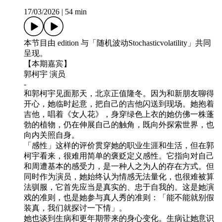
17/03/2026
|
54 min
本节目由 edition 与「随机波动Stochasticvolatility」共同
呈现。
【本期嘉宾】
郭柯宇 演员
-
和郭柯宇见面那天，北京正值隆冬。因为和新朋友聊得
开心，她临时起意，把自己的吉他闪送到现场。她抱着
吉他，唱着《女人花》，身穿绿色上衣的她仿佛一株蓬
勃的植物，仍在伸展自己的触角，既向外探索世界，也
向内关照自身。
「感性」这样的评价贯穿她的职业生涯和生活，但在郭
柯宇看来，很难用简单的褒贬定义感性。它指向对自己
和周遭基本的感受力，是一种人之为人的存在方式。但
同时作为演员，她始终认为情感无法量化，也很难被算
法驯服，它首先应当是真实的、忠于自我的。这是她演
戏的准则，也是她参与真人秀的准则：「能不能就别假
装真，我们就探讨一下情」。
她也谈到生病和更年期带来的身心变化。生病让她意识