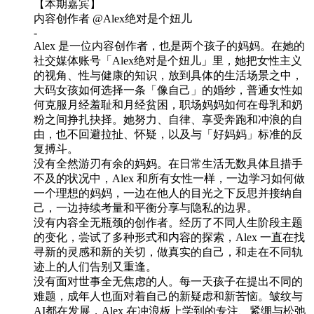
【本期嘉宾】
内容创作者 @Alex绝对是个妞儿
-
Alex 是一位内容创作者，也是两个孩子的妈妈。在她的
社交媒体账号「Alex绝对是个妞儿」里，她把女性主义
的视角、性与健康的知识，放到具体的生活场景之中，
大码女孩如何选择一条「像自己」的婚纱，普通女性如
何克服月经羞耻和月经贫困，职场妈妈如何在母乳和奶
粉之间挣扎抉择。她努力、自律、享受奔跑和冲浪的自
由，也不回避拉扯、怀疑，以及与「好妈妈」标准的反
复搏斗。
没有全然游刃有余的妈妈。在日常生活无数具体且措手
不及的状况中，Alex 和所有女性一样，一边学习如何做
一个理想的妈妈，一边在他人的目光之下反思并接纳自
己，一边持续考量和平衡分享与隐私的边界。
没有内容全无瓶颈的创作者。经历了不同人生阶段主题
的变化，尝试了多种形式和内容的探索，Alex 一直在找
寻新的灵感和新的关切，做真实的自己，和走在不同轨
迹上的人们告别又重逢。
没有面对世事全无焦虑的人。每一天孩子在提出不同的
难题，成年人也面对着自己的新疑虑和新苦恼。皱纹与
AI都在发展，Alex 在冲浪板上学到的专注、紧绷与松弛