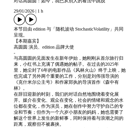
对话高圆圆：如今，我已从别人的看法中跳脱
29/01/2026
|
1 h
本节目由 edition 与「随机波动 StochasticVolatility」共同
呈现。
【本期嘉宾】
高圆圆 演员、edition 品牌大使
-
与高圆圆的见面发生在新年伊始，她刚刚从首尔旅行归
来，小红书上充满了偶遇她的帖子。在过去的2025年
里，她尘封了6年的电影作品《风林火山》终于上映，她
也完成了另外两个重要的工作，分别是刘伟强导演的
《克什米尔公主号》和作家郑执的导演首作《森中有
林》。
在辞旧迎新的时刻，我们的对话自然地围绕着变化展
开。媒介在变化、观众在变化，社会的情绪和观念的水
位都在变化，作为演员，她在创作中努力守护自己的专
业和节奏；但作为一个六岁小朋友的妈妈，她也需要了
解这个世界上发生的新鲜事，同时保持着与浪潮之间的
距离，观察但不被裹挟。