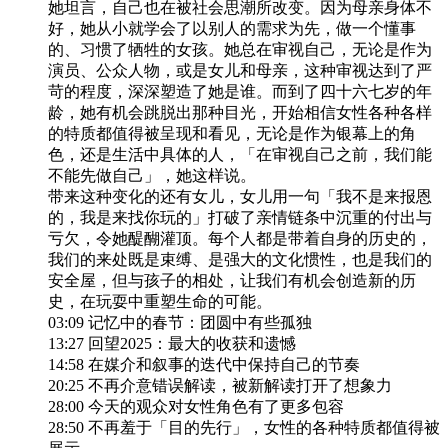
她坦言，自己也在被社会思潮所改变。因为母亲身体不
好，她从小就学会了以别人的需求为先，做一个懂事
的、习惯了牺牲的女孩。她总在审视自己，无论是作为
演员、公众人物，或是女儿和母亲，这种审视达到了严
苛的程度，深深塑造了她是谁。而到了四十六七岁的年
龄，她有机会跳脱出那种目光，开始相信女性各种各样
的特质都值得被呈现和看见，无论是作为银幕上的角
色，还是生活中具体的人，「在审视自己之前，我们能
不能先做自己」，她这样说。
带来这种变化的还有女儿，女儿用一句「我不是来报恩
的，我是来找你玩的」打破了亲情链条中沉重的付出与
亏欠，令她醍醐灌顶。每个人都是带着自身的历史的，
我们的来处既是束缚、是强大的文化惯性，也是我们的
安全屋，但与孩子的相处，让我们有机会创造新的历
史，在玩耍中重塑生命的可能。
03:09 记忆中的春节：团圆中有些孤独
13:27 回望2025：最大的收获和遗憾
14:58 在媒介和叙事的迭代中保持自己的节奏
20:25 不再介意错误解读，被新解读打开了想象力
28:00 今天的观众对女性角色有了更多包容
28:50 不再羞于「目的先行」，女性的各种特质都值得被