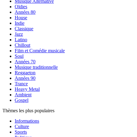
Musique Alternative
Oldies
Années 80
House
Indie
Classique
Jazz
Latino
Chillout
Film et Comédie musicale
Soul
Années 70
Musique traditionnelle
Reggaeton
Années 90
Trance
Heavy Metal
Ambient
Gospel
Thèmes les plus populaires
Informations
Culture
Sports