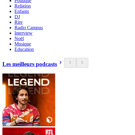
Politique
Religion
Enfants
DJ
Rire
Radio Campus
Interview
Noël
Musique
Education
Les meilleurs podcasts