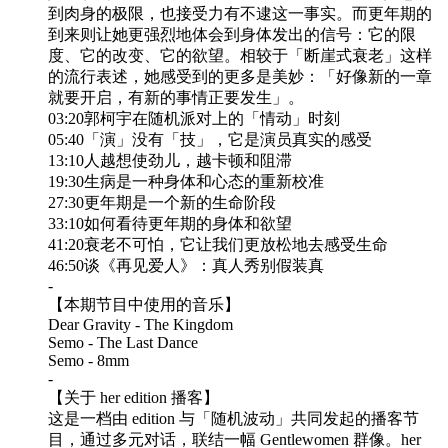
到肉身的极限，也接受力有不逮这一事实。而更年期的
到来则让她更强烈地体会到身体发出的信号：它的限
度、它的改变、它的欲望。相较于「断崖式衰老」这样
的流行表述，她感受到的更多是美妙：「好像新的一章
就要开启，有新的事情正要发生」。
03:20郭柯宇在随机派对上的「情动」时刻
05:40「演」没有「技」，它是演员真实的感受
13:10人越想使劲儿，越卡顿和阻滞
19:30生病是一种身体和心态的重新校准
27:30更年期是一个新的生命阶段
33:10如何看待更年期的身体和欲望
41:20衰老不可怕，它让我们更放松地去感受生命
46:50谈《再见爱人》：真人秀别假装真
-
【本期节目中使用的音乐】
Dear Gravity - The Kingdom
Semo - The Last Dance
Semo - 8mm
-
【关于 her edition 播客】
这是一档由 edition 与「随机波动」共同发起的播客节
目，通过多元对话，联结一幅 Gentlewomen 群像。her