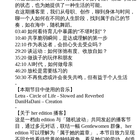
的状态，也为她提供了一种生活的可能。
在这期播客里，我们从母职、创作，聊到身体与时间，
聊一个人如何在不同的人生阶段，找到属于自己的节
奏，如在海中，随机舞蹈。
03:40 如何看待育儿中暴露的“不堪时刻”？
10:40 共享脆弱瞬间，是达成理解的第一步
22:10 作为表达者，会担心失去受众吗？
29:20 谈运动：如何张弛有度、收放自如？
35:20 做孩子的玩伴和朋友
42:10 AI时代，如何做母亲
46:20 放松是需要练习的
50:30 不再焦虑或许会丧失共鸣，但有益于个人生活
-
【本期节目中使用的音乐】
Letra - Circle of Life - Slowed and Reverbed
DaniHaDani – Creation
-
【关于 her edition 播客】
这是一档由 edition 与「随机波动」共同发起的播客节
目，通过多元对话，联结一幅 Gentlewomen 群像。her
edition 可以理解为「属于她的篇章」，本节目致力呈现
不同女性看待世界的独特视角，看见她们的劳动、创造