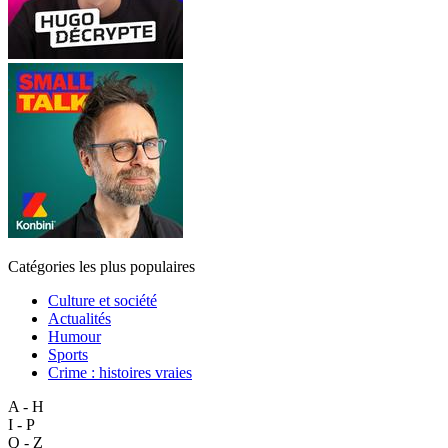
Catégories les plus populaires
Culture et société
Actualités
Humour
Sports
Crime : histoires vraies
A - H
I - P
Q - Z