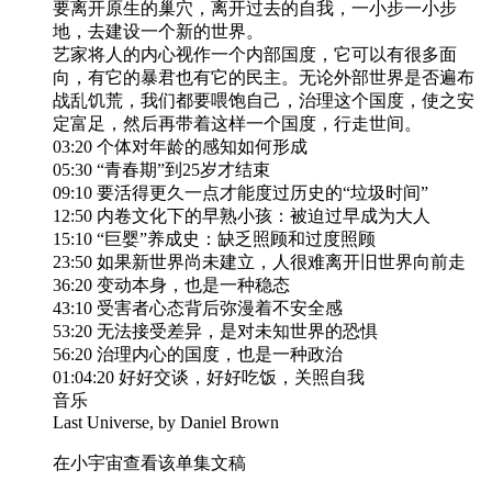
要离开原生的巢穴，离开过去的自我，一小步一小步
地，去建设一个新的世界。
艺家将人的内心视作一个内部国度，它可以有很多面
向，有它的暴君也有它的民主。无论外部世界是否遍布
战乱饥荒，我们都要喂饱自己，治理这个国度，使之安
定富足，然后再带着这样一个国度，行走世间。
03:20 个体对年龄的感知如何形成
05:30 “青春期”到25岁才结束
09:10 要活得更久一点才能度过历史的“垃圾时间”
12:50 内卷文化下的早熟小孩：被迫过早成为大人
15:10 “巨婴”养成史：缺乏照顾和过度照顾
23:50 如果新世界尚未建立，人很难离开旧世界向前走
36:20 变动本身，也是一种稳态
43:10 受害者心态背后弥漫着不安全感
53:20 无法接受差异，是对未知世界的恐惧
56:20 治理内心的国度，也是一种政治
01:04:20 好好交谈，好好吃饭，关照自我
音乐
Last Universe, by Daniel Brown
在小宇宙查看该单集文稿