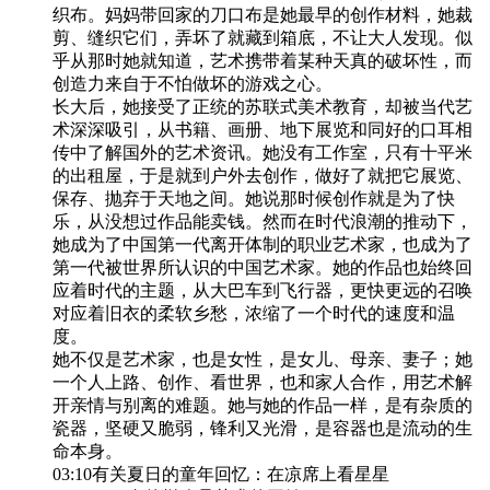
织布。妈妈带回家的刀口布是她最早的创作材料，她裁
剪、缝织它们，弄坏了就藏到箱底，不让大人发现。似
乎从那时她就知道，艺术携带着某种天真的破坏性，而
创造力来自于不怕做坏的游戏之心。
长大后，她接受了正统的苏联式美术教育，却被当代艺
术深深吸引，从书籍、画册、地下展览和同好的口耳相
传中了解国外的艺术资讯。她没有工作室，只有十平米
的出租屋，于是就到户外去创作，做好了就把它展览、
保存、抛弃于天地之间。她说那时候创作就是为了快
乐，从没想过作品能卖钱。然而在时代浪潮的推动下，
她成为了中国第一代离开体制的职业艺术家，也成为了
第一代被世界所认识的中国艺术家。她的作品也始终回
应着时代的主题，从大巴车到飞行器，更快更远的召唤
对应着旧衣的柔软乡愁，浓缩了一个时代的速度和温
度。
她不仅是艺术家，也是女性，是女儿、母亲、妻子；她
一个人上路、创作、看世界，也和家人合作，用艺术解
开亲情与别离的难题。她与她的作品一样，是有杂质的
瓷器，坚硬又脆弱，锋利又光滑，是容器也是流动的生
命本身。
03:10有关夏日的童年回忆：在凉席上看星星