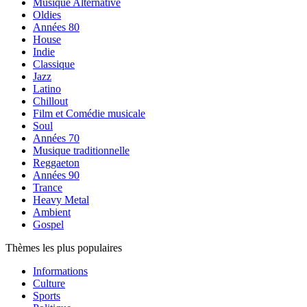
Musique Alternative
Oldies
Années 80
House
Indie
Classique
Jazz
Latino
Chillout
Film et Comédie musicale
Soul
Années 70
Musique traditionnelle
Reggaeton
Années 90
Trance
Heavy Metal
Ambient
Gospel
Thèmes les plus populaires
Informations
Culture
Sports