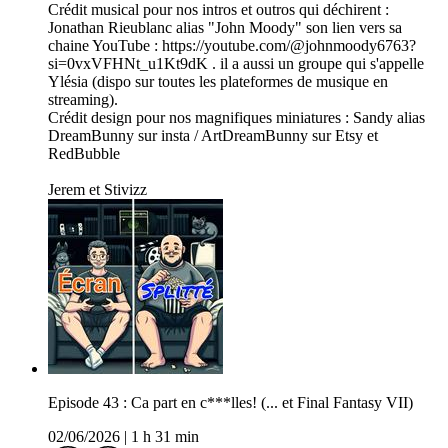
Crédit musical pour nos intros et outros qui déchirent :
Jonathan Rieublanc alias "John Moody" son lien vers sa
chaine YouTube : https://youtube.com/@johnmoody6763?
si=0vxVFHNt_u1Kt9dK . il a aussi un groupe qui s'appelle
Ylésia (dispo sur toutes les plateformes de musique en
streaming).
Crédit design pour nos magnifiques miniatures : Sandy alias
DreamBunny sur insta / ArtDreamBunny sur Etsy et
RedBubble
Jerem et Stivizz
Episode 43 : Ca part en c***lles! (... et Final Fantasy VII)
02/06/2026
|
1 h 31 min