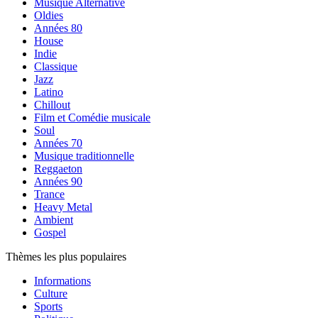
Musique Alternative
Oldies
Années 80
House
Indie
Classique
Jazz
Latino
Chillout
Film et Comédie musicale
Soul
Années 70
Musique traditionnelle
Reggaeton
Années 90
Trance
Heavy Metal
Ambient
Gospel
Thèmes les plus populaires
Informations
Culture
Sports