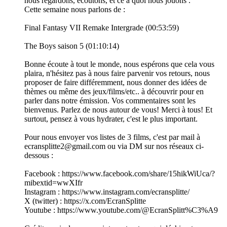
nous regardons, écoutons, et ce à quoi nous jouons .
Cette semaine nous parlons de :
Final Fantasy VII Remake Intergrade (00:53:59)
The Boys saison 5 (01:10:14)
Bonne écoute à tout le monde, nous espérons que cela vous
plaira, n'hésitez pas à nous faire parvenir vos retours, nous
proposer de faire différemment, nous donner des idées de
thèmes ou même des jeux/films/etc.. à découvrir pour en
parler dans notre émission. Vos commentaires sont les
bienvenus. Parlez de nous autour de vous! Merci à tous! Et
surtout, pensez à vous hydrater, c'est le plus important.
Pour nous envoyer vos listes de 3 films, c'est par mail à
ecransplitte2@gmail.com ou via DM sur nos réseaux ci-
dessous :
Facebook : https://www.facebook.com/share/15hikWiUca/?
mibextid=wwXIfr
Instagram : https://www.instagram.com/ecransplitte/
X (twitter) : https://x.com/EcranSplitte
Youtube : https://www.youtube.com/@EcranSplitt%C3%A9