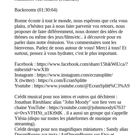
Backrooms (01:30:04)
Bonne écoute à tout le monde, nous espérons que cela vous
plaira, n'hésitez pas à nous faire parvenir vos retours, nous
proposer de faire différemment, nous donner des idées de
thèmes ou même des jeux/films/etc.. à découvrir pour en
parler dans notre émission. Vos commentaires sont les
bienvenus. Parlez de nous autour de vous! Merci à tous! Et
surtout, pensez à vous hydrater, c'est le plus important.
Facebook : https://www.facebook.com/share/15hikWiUca/?
mibextid=wwXIfr
Instagram : https://www.instagram.com/ecransplitte/
X (twitter) : https://x.com/EcranSplitte
Youtube : https://www.youtube.com/@EcranSplitt%C3%A9
Crédit musical pour nos intros et outros qui déchirent :
Jonathan Rieublanc alias "John Moody" son lien vers sa
chaine YouTube : https://youtube.com/@johnmoody6763?
si=0vxVFHNt_u1Kt9dK . il a aussi un groupe qui s'appelle
Ylésia (dispo sur toutes les plateformes de musique en
streaming).
Crédit design pour nos magnifiques miniatures : Sandy alias
DreamBunny sur insta / ArtDreamBunny sur Etsy et