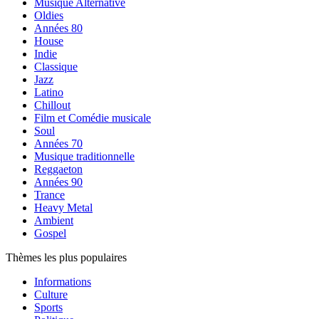
Musique Alternative
Oldies
Années 80
House
Indie
Classique
Jazz
Latino
Chillout
Film et Comédie musicale
Soul
Années 70
Musique traditionnelle
Reggaeton
Années 90
Trance
Heavy Metal
Ambient
Gospel
Thèmes les plus populaires
Informations
Culture
Sports