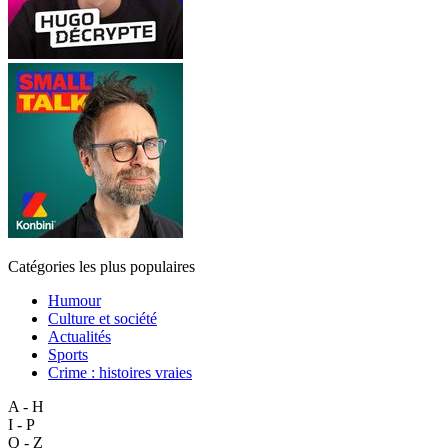
Catégories les plus populaires
Humour
Culture et société
Actualités
Sports
Crime : histoires vraies
A - H
I - P
Q - Z