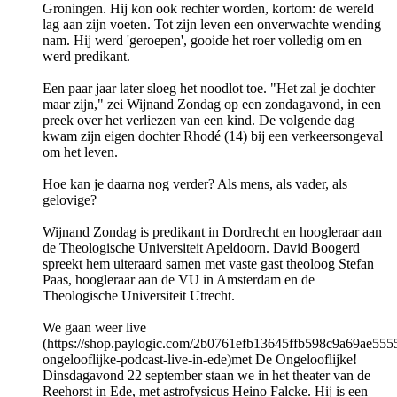
Groningen. Hij kon ook rechter worden, kortom: de wereld
lag aan zijn voeten. Tot zijn leven een onverwachte wending
nam. Hij werd 'geroepen', gooide het roer volledig om en
werd predikant.
Een paar jaar later sloeg het noodlot toe. "Het zal je dochter
maar zijn," zei Wijnand Zondag op een zondagavond, in een
preek over het verliezen van een kind. De volgende dag
kwam zijn eigen dochter Rhodé (14) bij een verkeersongeval
om het leven.
Hoe kan je daarna nog verder? Als mens, als vader, als
gelovige?
Wijnand Zondag is predikant in Dordrecht en hoogleraar aan
de Theologische Universiteit Apeldoorn. David Boogerd
spreekt hem uiteraard samen met vaste gast theoloog Stefan
Paas, hoogleraar aan de VU in Amsterdam en de
Theologische Universiteit Utrecht.
We gaan weer live
(https://shop.paylogic.com/2b0761efb13645ffb598c9a69ae5555
ongelooflijke-podcast-live-in-ede)met De Ongelooflijke!
Dinsdagavond 22 september staan we in het theater van de
Reehorst in Ede, met astrofysicus Heino Falcke. Hij is een