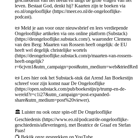
geschiedenis van het heelal en langs de grote vragen van het
leven. Bestaat God, denkt hij? Kaarten zijn te boeken via
eo.nl/ongelooflijke (https://meer.eo.nl/de-ongelooflijke-
podcast).
📜 Meld je aan voor onze nieuwsbrief en lees verdiepende
Ongelooflijke artikelen via ons online platform (Substack)
(https://deongelooflijke.substack.com/). waaronder Clemens
van den Berg: Maarten van Rossem heeft ongelijk: de EU
heeft wel degelijk christelijke wortels
(https://deongelooflijke.substack.com/p/maarten-van-rossem-
heeft-ongelijk?
r=6cjvm1&utm_campaign=post&utm_medium=web&triedRedir
📜 Lees hier ook het Substack-stuk dat Arend Jan Boekestijn
schreef voor zijn komst naar De Ongelooflijke
(https://open.substack.com/pub/boekestijn/p/trump-en-de-
wereld?r=c1i27&utm_campaign=post-expanded-
share&utm_medium=post%20viewer).
🏛 Luister nu ook onze spin-off De Ongelooflijke
Geschiedenis (https://www.eo.nl/podcast/de-ongelooflijke-
geschiedenis/afleveringen), met Beatrice de Graaf en Stefan
Paas!
📺 Bekijk onze gesprekken op YouTube