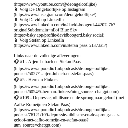
(https://www.youtube.com/@deongelooflijke)
📱 Volg De Ongelooflijke op Instagram
(https://www.instagram.com/deongelooflijke/)
📱 Volg David op LinkedIn
(https://www.linkedin.com/in/david-boogerd-44207a7b?
originalSubdomain=nl)of Blue Sky
(https://bsky.app/profile/davidboogerd.bsky.social)
📱 Volg Stefan op LinkedIn
(https://www.linkedin.com/in/stefan-paas-51373a5/)
Links naar de volledige afleveringen:
🎧 #1 - Arjen Lubach en Stefan Paas
(https://www.nporadio1.nl/podcasts/de-ongelooflijke-
podcast/5027/1-arjen-lubach-en-stefan-paas)
🎧 #5 - Herman Finkers
(https://www.nporadio1.nl/podcasts/de-ongelooflijke-
podcast/6054/5-herman-finkers?utm_source=chatgpt.com)
🎧 #109 - Depressie, nihilisme en de sprong naar geloof (met
Aafke Romeijn en Stefan Paas)
(https://www.nporadio1.nl/podcasts/de-ongelooflijke-
podcast/76121/109-depressie-nihilisme-en-de-sprong-naar-
geloof-met-aafke-romeijn-en-stefan-paas?
utm_source=chatgpt.com)