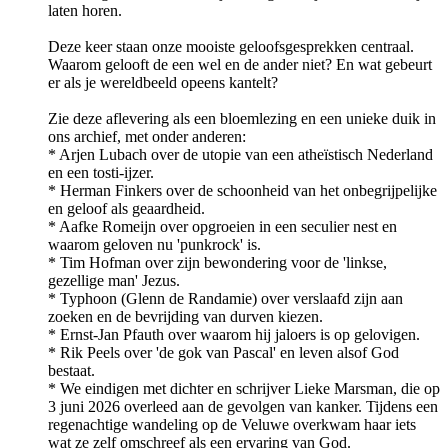
laten horen.
Deze keer staan onze mooiste geloofsgesprekken centraal.
Waarom gelooft de een wel en de ander niet? En wat gebeurt
er als je wereldbeeld opeens kantelt?
Zie deze aflevering als een bloemlezing en een unieke duik in
ons archief, met onder anderen:
* Arjen Lubach over de utopie van een atheïstisch Nederland
en een tosti-ijzer.
* Herman Finkers over de schoonheid van het onbegrijpelijke
en geloof als geaardheid.
* Aafke Romeijn over opgroeien in een seculier nest en
waarom geloven nu 'punkrock' is.
* Tim Hofman over zijn bewondering voor de 'linkse,
gezellige man' Jezus.
* Typhoon (Glenn de Randamie) over verslaafd zijn aan
zoeken en de bevrijding van durven kiezen.
* Ernst-Jan Pfauth over waarom hij jaloers is op gelovigen.
* Rik Peels over 'de gok van Pascal' en leven alsof God
bestaat.
* We eindigen met dichter en schrijver Lieke Marsman, die op
3 juni 2026 overleed aan de gevolgen van kanker. Tijdens een
regenachtige wandeling op de Veluwe overkwam haar iets
wat ze zelf omschreef als een ervaring van God.