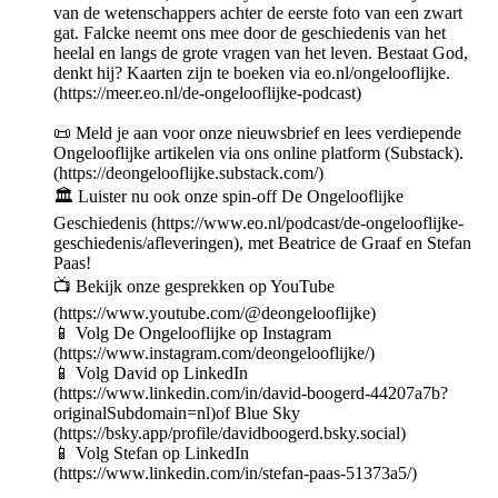
van de wetenschappers achter de eerste foto van een zwart
gat. Falcke neemt ons mee door de geschiedenis van het
heelal en langs de grote vragen van het leven. Bestaat God,
denkt hij? Kaarten zijn te boeken via eo.nl/ongelooflijke.
(https://meer.eo.nl/de-ongelooflijke-podcast)
📜 Meld je aan voor onze nieuwsbrief en lees verdiepende
Ongelooflijke artikelen via ons online platform (Substack).
(https://deongelooflijke.substack.com/)
🏛 Luister nu ook onze spin-off De Ongelooflijke
Geschiedenis (https://www.eo.nl/podcast/de-ongelooflijke-
geschiedenis/afleveringen), met Beatrice de Graaf en Stefan
Paas!
📺 Bekijk onze gesprekken op YouTube
(https://www.youtube.com/@deongelooflijke)
📱 Volg De Ongelooflijke op Instagram
(https://www.instagram.com/deongelooflijke/)
📱 Volg David op LinkedIn
(https://www.linkedin.com/in/david-boogerd-44207a7b?
originalSubdomain=nl)of Blue Sky
(https://bsky.app/profile/davidboogerd.bsky.social)
📱 Volg Stefan op LinkedIn
(https://www.linkedin.com/in/stefan-paas-51373a5/)