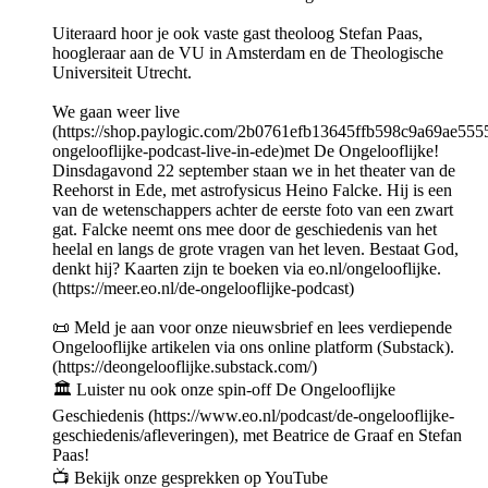
Uiteraard hoor je ook vaste gast theoloog Stefan Paas,
hoogleraar aan de VU in Amsterdam en de Theologische
Universiteit Utrecht.
We gaan weer live
(https://shop.paylogic.com/2b0761efb13645ffb598c9a69ae5555
ongelooflijke-podcast-live-in-ede)met De Ongelooflijke!
Dinsdagavond 22 september staan we in het theater van de
Reehorst in Ede, met astrofysicus Heino Falcke. Hij is een
van de wetenschappers achter de eerste foto van een zwart
gat. Falcke neemt ons mee door de geschiedenis van het
heelal en langs de grote vragen van het leven. Bestaat God,
denkt hij? Kaarten zijn te boeken via eo.nl/ongelooflijke.
(https://meer.eo.nl/de-ongelooflijke-podcast)
📜 Meld je aan voor onze nieuwsbrief en lees verdiepende
Ongelooflijke artikelen via ons online platform (Substack).
(https://deongelooflijke.substack.com/)
🏛 Luister nu ook onze spin-off De Ongelooflijke
Geschiedenis (https://www.eo.nl/podcast/de-ongelooflijke-
geschiedenis/afleveringen), met Beatrice de Graaf en Stefan
Paas!
📺 Bekijk onze gesprekken op YouTube