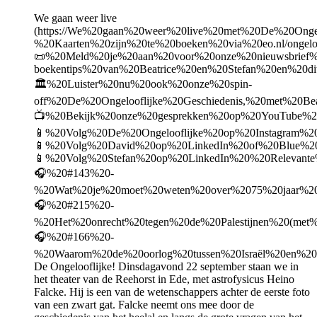
We gaan weer live
(https://We%20gaan%20weer%20live%20met%20De%20Onge
%20Kaarten%20zijn%20te%20boeken%20via%20eo.nl/ongelo
📜%20Meld%20je%20aan%20voor%20onze%20nieuwsbrief%20
boekentips%20van%20Beatrice%20en%20Stefan%20en%20d
🏛%20Luister%20nu%20ook%20onze%20spin-
off%20De%20Ongelooflijke%20Geschiedenis,%20met%20B
📺%20Bekijk%20onze%20gesprekken%20op%20YouTube%2
📱%20Volg%20De%20Ongelooflijke%20op%20Instagram%2
📱%20Volg%20David%20op%20LinkedIn%20of%20Blue%2
📱%20Volg%20Stefan%20op%20LinkedIn%20%20Relevante%
🎧%20#143%20-
%20Wat%20je%20moet%20weten%20over%2075%20jaar%20I
🎧%20#215%20-
%20Het%20onrecht%20tegen%20de%20Palestijnen%20(met
🎧%20#166%20-
%20Waarom%20de%20oorlog%20tussen%20Israël%20en%20H
De Ongelooflijke! Dinsdagavond 22 september staan we in
het theater van de Reehorst in Ede, met astrofysicus Heino
Falcke. Hij is een van de wetenschappers achter de eerste foto
van een zwart gat. Falcke neemt ons mee door de