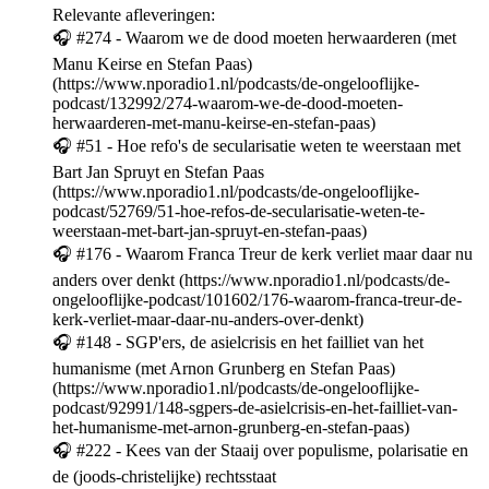
Relevante afleveringen:
🎧 #274 - Waarom we de dood moeten herwaarderen (met
Manu Keirse en Stefan Paas)
(https://www.nporadio1.nl/podcasts/de-ongelooflijke-
podcast/132992/274-waarom-we-de-dood-moeten-
herwaarderen-met-manu-keirse-en-stefan-paas)
🎧 #51 - Hoe refo's de secularisatie weten te weerstaan met
Bart Jan Spruyt en Stefan Paas
(https://www.nporadio1.nl/podcasts/de-ongelooflijke-
podcast/52769/51-hoe-refos-de-secularisatie-weten-te-
weerstaan-met-bart-jan-spruyt-en-stefan-paas)
🎧 #176 - Waarom Franca Treur de kerk verliet maar daar nu
anders over denkt (https://www.nporadio1.nl/podcasts/de-
ongelooflijke-podcast/101602/176-waarom-franca-treur-de-
kerk-verliet-maar-daar-nu-anders-over-denkt)
🎧 #148 - SGP'ers, de asielcrisis en het failliet van het
humanisme (met Arnon Grunberg en Stefan Paas)
(https://www.nporadio1.nl/podcasts/de-ongelooflijke-
podcast/92991/148-sgpers-de-asielcrisis-en-het-failliet-van-
het-humanisme-met-arnon-grunberg-en-stefan-paas)
🎧 #222 - Kees van der Staaij over populisme, polarisatie en
de (joods-christelijke) rechtsstaat