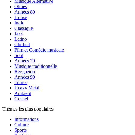
Musique Alternative
Oldies
Années 80
House
Indie
Classique
Jazz
Latino
Chillout
Film et Comédie musicale
Soul
Années 70
Musique traditionnelle
Reggaeton
Années 90
Trance
Heavy Metal
Ambient
Gospel
Thèmes les plus populaires
Informations
Culture
Sports