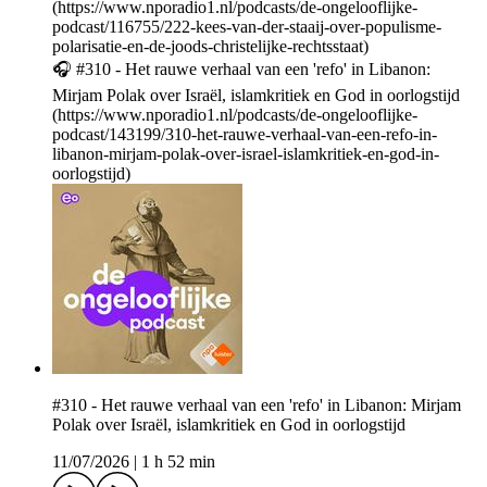
(https://www.nporadio1.nl/podcasts/de-ongelooflijke-
podcast/116755/222-kees-van-der-staaij-over-populisme-
polarisatie-en-de-joods-christelijke-rechtsstaat)
🎧 #310 - Het rauwe verhaal van een 'refo' in Libanon:
Mirjam Polak over Israël, islamkritiek en God in oorlogstijd
(https://www.nporadio1.nl/podcasts/de-ongelooflijke-
podcast/143199/310-het-rauwe-verhaal-van-een-refo-in-
libanon-mirjam-polak-over-israel-islamkritiek-en-god-in-
oorlogstijd)
#310 - Het rauwe verhaal van een 'refo' in Libanon: Mirjam
Polak over Israël, islamkritiek en God in oorlogstijd
11/07/2026
|
1 h 52 min