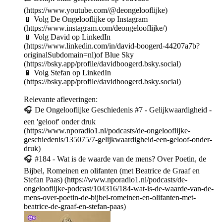
(https://www.youtube.com/@deongelooflijke)
📱 Volg De Ongelooflijke op Instagram
(https://www.instagram.com/deongelooflijke/)
📱 Volg David op LinkedIn
(https://www.linkedin.com/in/david-boogerd-44207a7b?
originalSubdomain=nl)of Blue Sky
(https://bsky.app/profile/davidboogerd.bsky.social)
📱 Volg Stefan op LinkedIn
(https://bsky.app/profile/davidboogerd.bsky.social)
Relevante afleveringen:
🎧 De Ongelooflijke Geschiedenis #7 - Gelijkwaardigheid -
een 'geloof' onder druk
(https://www.nporadio1.nl/podcasts/de-ongelooflijke-
geschiedenis/135075/7-gelijkwaardigheid-een-geloof-onder-
druk)
🎧 #184 - Wat is de waarde van de mens? Over Poetin, de
Bijbel, Romeinen en olifanten (met Beatrice de Graaf en
Stefan Paas) (https://www.nporadio1.nl/podcasts/de-
ongelooflijke-podcast/104316/184-wat-is-de-waarde-van-de-
mens-over-poetin-de-bijbel-romeinen-en-olifanten-met-
beatrice-de-graaf-en-stefan-paas)