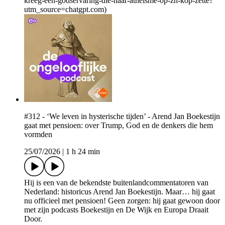
kreeg-een-godservaring-die-haar-atheisme-op-zn-kop-zette?
utm_source=chatgpt.com)
#312 - ‘We leven in hysterische tijden’ - Arend Jan Boekestijn
gaat met pensioen: over Trump, God en de denkers die hem
vormden
25/07/2026
|
1 h 24 min
Hij is een van de bekendste buitenlandcommentatoren van
Nederland: historicus Arend Jan Boekestijn. Maar… hij gaat
nu officieel met pensioen! Geen zorgen: hij gaat gewoon door
met zijn podcasts Boekestijn en De Wijk en Europa Draait
Door.