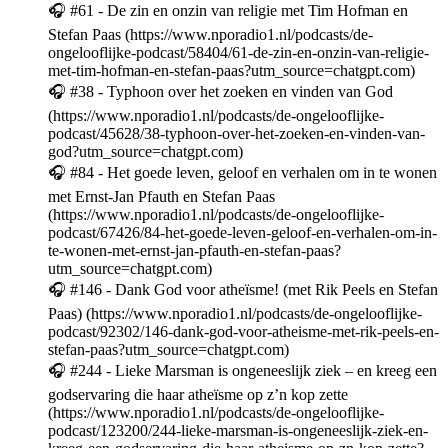
🎧 #61 - De zin en onzin van religie met Tim Hofman en
Stefan Paas (https://www.nporadio1.nl/podcasts/de-
ongelooflijke-podcast/58404/61-de-zin-en-onzin-van-religie-
met-tim-hofman-en-stefan-paas?utm_source=chatgpt.com)
🎧 #38 - Typhoon over het zoeken en vinden van God
(https://www.nporadio1.nl/podcasts/de-ongelooflijke-
podcast/45628/38-typhoon-over-het-zoeken-en-vinden-van-
god?utm_source=chatgpt.com)
🎧 #84 - Het goede leven, geloof en verhalen om in te wonen
met Ernst-Jan Pfauth en Stefan Paas
(https://www.nporadio1.nl/podcasts/de-ongelooflijke-
podcast/67426/84-het-goede-leven-geloof-en-verhalen-om-in-
te-wonen-met-ernst-jan-pfauth-en-stefan-paas?
utm_source=chatgpt.com)
🎧 #146 - Dank God voor atheïsme! (met Rik Peels en Stefan
Paas) (https://www.nporadio1.nl/podcasts/de-ongelooflijke-
podcast/92302/146-dank-god-voor-atheisme-met-rik-peels-en-
stefan-paas?utm_source=chatgpt.com)
🎧 #244 - Lieke Marsman is ongeneeslijk ziek – en kreeg een
godservaring die haar atheïsme op z’n kop zette
(https://www.nporadio1.nl/podcasts/de-ongelooflijke-
podcast/123200/244-lieke-marsman-is-ongeneeslijk-ziek-en-