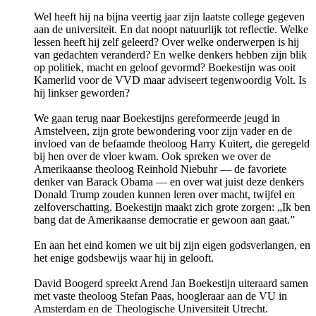
Wel heeft hij na bijna veertig jaar zijn laatste college gegeven
aan de universiteit. En dat noopt natuurlijk tot reflectie. Welke
lessen heeft hij zelf geleerd? Over welke onderwerpen is hij
van gedachten veranderd? En welke denkers hebben zijn blik
op politiek, macht en geloof gevormd? Boekestijn was ooit
Kamerlid voor de VVD maar adviseert tegenwoordig Volt. Is
hij linkser geworden?
We gaan terug naar Boekestijns gereformeerde jeugd in
Amstelveen, zijn grote bewondering voor zijn vader en de
invloed van de befaamde theoloog Harry Kuitert, die geregeld
bij hen over de vloer kwam. Ook spreken we over de
Amerikaanse theoloog Reinhold Niebuhr — de favoriete
denker van Barack Obama — en over wat juist deze denkers
Donald Trump zouden kunnen leren over macht, twijfel en
zelfoverschatting. Boekestijn maakt zich grote zorgen: „Ik ben
bang dat de Amerikaanse democratie er gewoon aan gaat.”
En aan het eind komen we uit bij zijn eigen godsverlangen, en
het enige godsbewijs waar hij in gelooft.
David Boogerd spreekt Arend Jan Boekestijn uiteraard samen
met vaste theoloog Stefan Paas, hoogleraar aan de VU in
Amsterdam en de Theologische Universiteit Utrecht.