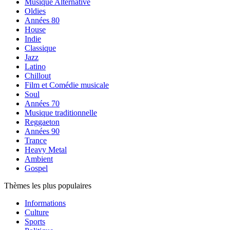
Musique Alternative
Oldies
Années 80
House
Indie
Classique
Jazz
Latino
Chillout
Film et Comédie musicale
Soul
Années 70
Musique traditionnelle
Reggaeton
Années 90
Trance
Heavy Metal
Ambient
Gospel
Thèmes les plus populaires
Informations
Culture
Sports