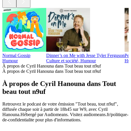
Normal Gossip
Dinner’s on Me with Jesse Tyler Ferguson
Pe
Humour
Culture et société, Humour
Hum
À propos de Cyril Hanouna dans Tout beau tout n9uf
À propos de Cyril Hanouna dans Tout beau tout n9uf
À propos de Cyril Hanouna dans Tout
beau tout n9uf
Retrouvez le podcast de votre émission "Tout beau, tout n9uf",
diffusée chaque soir à partir de 18h45 sur W9, avec Cyril
Hanouna.Hébergé par Audiomeans. Visitez audiomeans.fr/politique-
de-confidentialite pour plus d'informations.
Site web du podcast