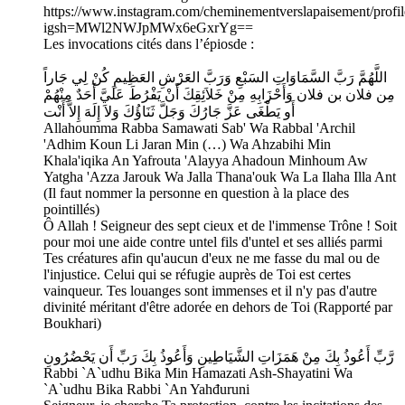
https://www.instagram.com/cheminementverslapaisement/profil
igsh=MWl2NWJpMWx6eGxrYg==
Les invocations cités dans l’épiosde :
اللَّهُمَّ رَبَّ السَّمَاوَاتِ السَبْعِ وَرَبَّ العَرْشِ العَظِيمِ كُنْ لِي جَاراً
مِن فلان بن فلان وَأَحْزَابِهِ مِنْ خَلاَئِقِكَ أَنْ يَفْرُطَ عَلَيَّ أَحَدٌ مِنْهُمْ
أَو يَطْغَى عَزَّ جَارُكَ وَجَلَّ ثَنَاؤُكَ وَلاَ إِلَهَ إِلاَّ أَنْت
Allahoumma Rabba Samawati Sab' Wa Rabbal 'Archil
'Adhim Koun Li Jaran Min (…) Wa Ahzabihi Min
Khala'iqika An Yafrouta 'Alayya Ahadoun Minhoum Aw
Yatgha 'Azza Jarouk Wa Jalla Thana'ouk Wa La Ilaha Illa Ant
(Il faut nommer la personne en question à la place des
pointillés)
Ô Allah ! Seigneur des sept cieux et de l'immense Trône ! Soit
pour moi une aide contre untel fils d'untel et ses alliés parmi
Tes créatures afin qu'aucun d'eux ne me fasse du mal ou de
l'injustice. Celui qui se réfugie auprès de Toi est certes
vainqueur. Tes louanges sont immenses et il n'y pas d'autre
divinité méritant d'être adorée en dehors de Toi (Rapporté par
Boukhari)
رَّبِّ أَعُوذُ بِكَ مِنْ هَمَزَاتِ الشَّيَاطِينِ وَأَعُوذُ بِكَ رَبِّ أَن يَحْضُرُونِ
Rabbi `A`udhu Bika Min Hamazati Ash-Shayatini Wa
`A`udhu Bika Rabbi `An Yahđuruni