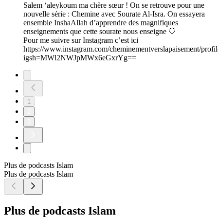
Salem ‘aleykoum ma chère sœur ! On se retrouve pour une
nouvelle série : Chemine avec Sourate Al-Isra. On essayera
ensemble InshaAllah d’apprendre des magnifiques
enseignements que cette sourate nous enseigne 🤍
Pour me suivre sur Instagram c’est ici
https://www.instagram.com/cheminementverslapaisement/profil
igsh=MWl2NWJpMWx6eGxrYg==
1
2
3
Plus de podcasts Islam
Plus de podcasts Islam
Plus de podcasts Islam