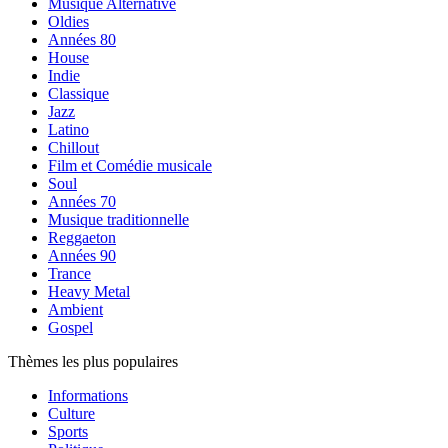
Musique Alternative
Oldies
Années 80
House
Indie
Classique
Jazz
Latino
Chillout
Film et Comédie musicale
Soul
Années 70
Musique traditionnelle
Reggaeton
Années 90
Trance
Heavy Metal
Ambient
Gospel
Thèmes les plus populaires
Informations
Culture
Sports