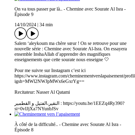
On va tous passer par là.. - Chemine avec Sourate Al Isra -
Épisode 9
14/10/2024
|
34 min
Salem ‘aleykoum ma chère sœur ! On se retrouve pour une
nouvelle série : Chemine avec Sourate Al-Isra. On essayera
ensemble InshaAllah d’apprendre des magnifiques
enseignements que cette sourate nous enseigne 🤍
Pour me suivre sur Instagram c’est ici
https://www.instagram.com/cheminementverslapaisement/profil
igsh=MWl2NWJpMWx6eGxrYg==
Recitateur: Nasser Al Qatami
النقير،الفتيل و القطمير : https://youtu.be/1EEZq4Ry390?
si=0vIJjXa7NYunbJSv
À côté de la difficulté.. - Chemine avec Sourate Al Isra -
Épisode 8