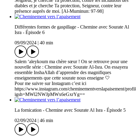
Seigneur, je cherche Ta protection, contre les incitations des
diables et je cherche Ta protection, Seigneur, contre leur
présence auprès de moi. [Al-Muminun: 97-98]
Différentes formes de gaspillage - Chemine avec Sourate Al
Isra - Épisode 6
09/09/2024
|
40 min
Salem ‘aleykoum ma chère sœur ! On se retrouve pour une
nouvelle série : Chemine avec Sourate Al-Isra. On essayera
ensemble InshaAllah d’apprendre des magnifiques
enseignements que cette sourate nous enseigne 🤍
Pour me suivre sur Instagram c’est ici
https://www.instagram.com/cheminementverslapaisement/profil
igsh=MWl2NWJpMWx6eGxrYg==
La fornication - Chemine avec Sourate Al Isra - Épisode 5
02/09/2024
|
46 min