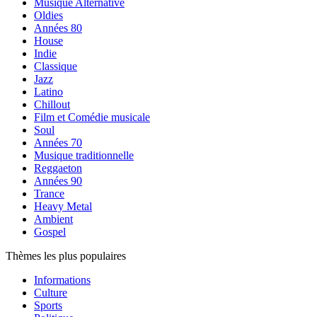
Musique Alternative
Oldies
Années 80
House
Indie
Classique
Jazz
Latino
Chillout
Film et Comédie musicale
Soul
Années 70
Musique traditionnelle
Reggaeton
Années 90
Trance
Heavy Metal
Ambient
Gospel
Thèmes les plus populaires
Informations
Culture
Sports