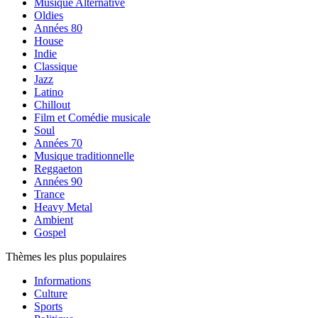
Musique Alternative
Oldies
Années 80
House
Indie
Classique
Jazz
Latino
Chillout
Film et Comédie musicale
Soul
Années 70
Musique traditionnelle
Reggaeton
Années 90
Trance
Heavy Metal
Ambient
Gospel
Thèmes les plus populaires
Informations
Culture
Sports