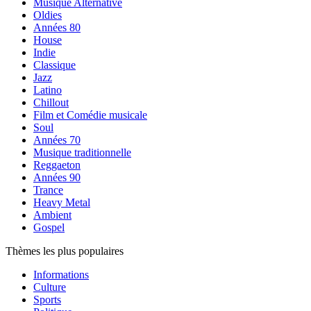
Musique Alternative
Oldies
Années 80
House
Indie
Classique
Jazz
Latino
Chillout
Film et Comédie musicale
Soul
Années 70
Musique traditionnelle
Reggaeton
Années 90
Trance
Heavy Metal
Ambient
Gospel
Thèmes les plus populaires
Informations
Culture
Sports