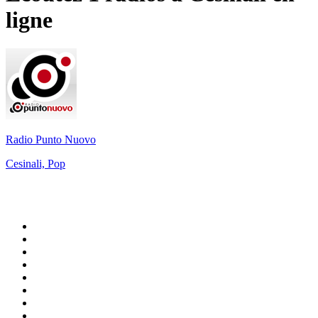
ligne
Radio Punto Nuovo
Cesinali, Pop
Top 100 sur
radio.fr
1
.
RTL
2
.
RMC Info Talk Sport
3
.
France Info
4
.
Europe 1
5
.
France Inter
6
.
Radio FREE DOM
7
.
NOSTALGIE
8
.
Tropiques FM