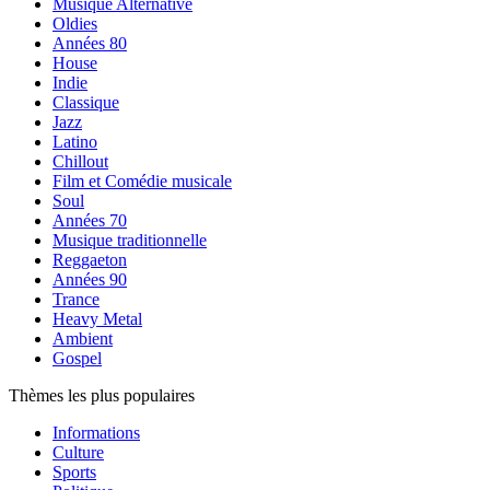
Musique Alternative
Oldies
Années 80
House
Indie
Classique
Jazz
Latino
Chillout
Film et Comédie musicale
Soul
Années 70
Musique traditionnelle
Reggaeton
Années 90
Trance
Heavy Metal
Ambient
Gospel
Thèmes les plus populaires
Informations
Culture
Sports