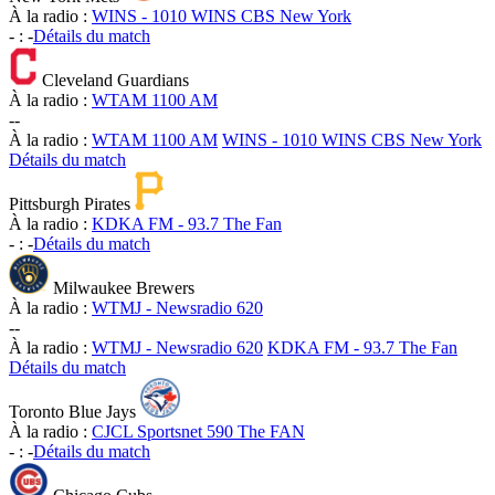
À la radio :
WINS - 1010 WINS CBS New York
-
:
-
Détails du match
Cleveland Guardians
À la radio :
WTAM 1100 AM
-
-
À la radio :
WTAM 1100 AM
WINS - 1010 WINS CBS New York
Détails du match
Pittsburgh Pirates
À la radio :
KDKA FM - 93.7 The Fan
-
:
-
Détails du match
Milwaukee Brewers
À la radio :
WTMJ - Newsradio 620
-
-
À la radio :
WTMJ - Newsradio 620
KDKA FM - 93.7 The Fan
Détails du match
Toronto Blue Jays
À la radio :
CJCL Sportsnet 590 The FAN
-
:
-
Détails du match