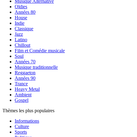
Musique Alternative
Oldies
Années 80
House
Indie
Classique
Jazz
Latino
Chillout
Film et Comédie musicale
Soul
Années 70
Musique traditionnelle
Reggaeton
Années 90
Trance
Heavy Metal
Ambient
Gospel
Thèmes les plus populaires
Informations
Culture
Sports