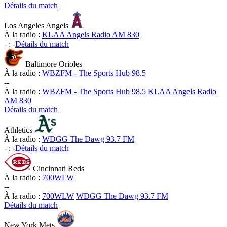
Détails du match
Los Angeles Angels
À la radio :
KLAA Angels Radio AM 830
-
:
-
Détails du match
Baltimore Orioles
À la radio :
WBZFM - The Sports Hub 98.5
-
-
À la radio :
WBZFM - The Sports Hub 98.5
KLAA Angels Radio
AM 830
Détails du match
Athletics
À la radio :
WDGG The Dawg 93.7 FM
-
:
-
Détails du match
Cincinnati Reds
À la radio :
700WLW
-
-
À la radio :
700WLW
WDGG The Dawg 93.7 FM
Détails du match
New York Mets