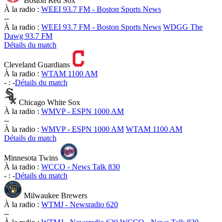
Boston Red Sox
À la radio :
WEEI 93.7 FM - Boston Sports News
-
-
À la radio :
WEEI 93.7 FM - Boston Sports News
WDGG The
Dawg 93.7 FM
Détails du match
Cleveland Guardians
À la radio :
WTAM 1100 AM
-
:
-
Détails du match
Chicago White Sox
À la radio :
WMVP - ESPN 1000 AM
-
-
À la radio :
WMVP - ESPN 1000 AM
WTAM 1100 AM
Détails du match
Minnesota Twins
À la radio :
WCCO - News Talk 830
-
:
-
Détails du match
Milwaukee Brewers
À la radio :
WTMJ - Newsradio 620
-
-