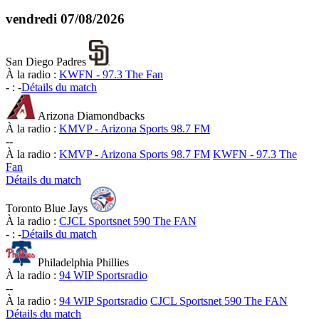
vendredi
07/08/2026
San Diego Padres
À la radio :
KWFN - 97.3 The Fan
-
:
-
Détails du match
Arizona Diamondbacks
À la radio :
KMVP - Arizona Sports 98.7 FM
-
-
À la radio :
KMVP - Arizona Sports 98.7 FM
KWFN - 97.3 The
Fan
Détails du match
Toronto Blue Jays
À la radio :
CJCL Sportsnet 590 The FAN
-
:
-
Détails du match
Philadelphia Phillies
À la radio :
94 WIP Sportsradio
-
-
À la radio :
94 WIP Sportsradio
CJCL Sportsnet 590 The FAN
Détails du match