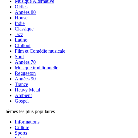
Musique Alternative
Oldies
Années 80
House
Indie
Classique
Jazz
Latino
Chillout
Film et Comédie musicale
Soul
Années 70
Musique traditionnelle
Reggaeton
Années 90
Trance
Heavy Metal
Ambient
Gospel
Thèmes les plus populaires
Informations
Culture
Sports