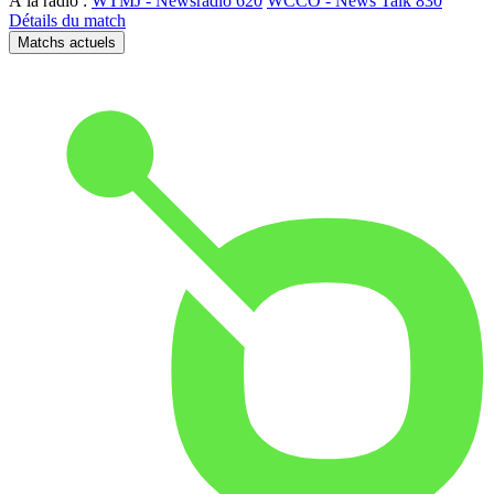
À la radio :
WTMJ - Newsradio 620
WCCO - News Talk 830
Détails du match
Matchs actuels