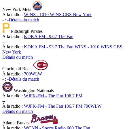
New York Mets
À la radio :
WINS - 1010 WINS CBS New York
-
:
-
Détails du match
Pittsburgh Pirates
À la radio :
KDKA FM - 93.7 The Fan
-
-
À la radio :
KDKA FM - 93.7 The Fan
WINS - 1010 WINS CBS
New York
Détails du match
Cincinnati Reds
À la radio :
700WLW
-
:
-
Détails du match
Washington Nationals
À la radio :
WJFK-FM - The Fan 106.7 FM
-
-
À la radio :
WJFK-FM - The Fan 106.7 FM
700WLW
Détails du match
Atlanta Braves
À la radio :
WCNN - Sports Radio 680 The Fan