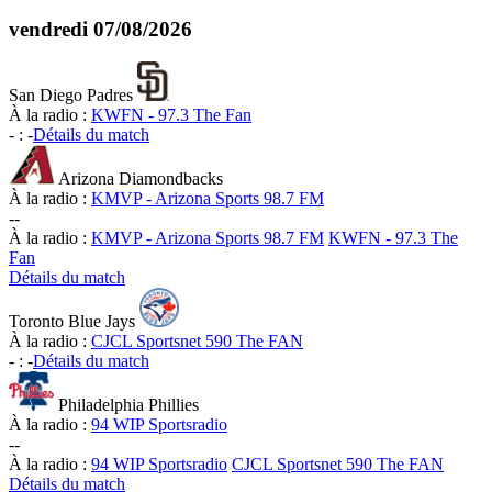
vendredi
07/08/2026
San Diego Padres
À la radio :
KWFN - 97.3 The Fan
-
:
-
Détails du match
Arizona Diamondbacks
À la radio :
KMVP - Arizona Sports 98.7 FM
-
-
À la radio :
KMVP - Arizona Sports 98.7 FM
KWFN - 97.3 The
Fan
Détails du match
Toronto Blue Jays
À la radio :
CJCL Sportsnet 590 The FAN
-
:
-
Détails du match
Philadelphia Phillies
À la radio :
94 WIP Sportsradio
-
-
À la radio :
94 WIP Sportsradio
CJCL Sportsnet 590 The FAN
Détails du match