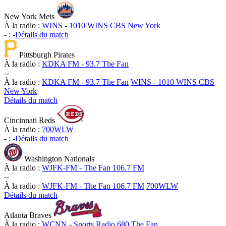
New York Mets
À la radio :
WINS - 1010 WINS CBS New York
-
:
-
Détails du match
Pittsburgh Pirates
À la radio :
KDKA FM - 93.7 The Fan
-
-
À la radio :
KDKA FM - 93.7 The Fan
WINS - 1010 WINS CBS
New York
Détails du match
Cincinnati Reds
À la radio :
700WLW
-
:
-
Détails du match
Washington Nationals
À la radio :
WJFK-FM - The Fan 106.7 FM
-
-
À la radio :
WJFK-FM - The Fan 106.7 FM
700WLW
Détails du match
Atlanta Braves
À la radio :
WCNN - Sports Radio 680 The Fan