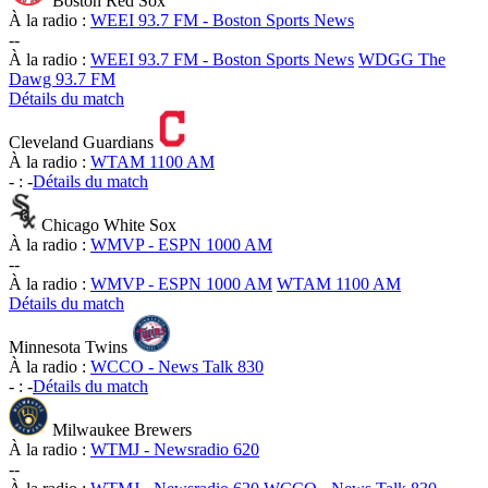
Boston Red Sox
À la radio :
WEEI 93.7 FM - Boston Sports News
-
-
À la radio :
WEEI 93.7 FM - Boston Sports News
WDGG The
Dawg 93.7 FM
Détails du match
Cleveland Guardians
À la radio :
WTAM 1100 AM
-
:
-
Détails du match
Chicago White Sox
À la radio :
WMVP - ESPN 1000 AM
-
-
À la radio :
WMVP - ESPN 1000 AM
WTAM 1100 AM
Détails du match
Minnesota Twins
À la radio :
WCCO - News Talk 830
-
:
-
Détails du match
Milwaukee Brewers
À la radio :
WTMJ - Newsradio 620
-
-