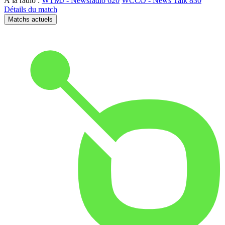
À la radio :
WTMJ - Newsradio 620
WCCO - News Talk 830
Détails du match
Matchs actuels