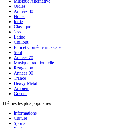
Musique Alternative
Oldies
Années 80
House
Indie
Classique
Jazz
Latino
Chillout
Film et Comédie musicale
Soul
Années 70
Musique traditionnelle
Reggaeton
Années 90
Trance
Heavy Metal
Ambient
Gospel
Thèmes les plus populaires
Informations
Culture
Sports