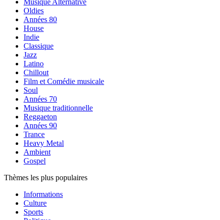
Musique Alternative
Oldies
Années 80
House
Indie
Classique
Jazz
Latino
Chillout
Film et Comédie musicale
Soul
Années 70
Musique traditionnelle
Reggaeton
Années 90
Trance
Heavy Metal
Ambient
Gospel
Thèmes les plus populaires
Informations
Culture
Sports