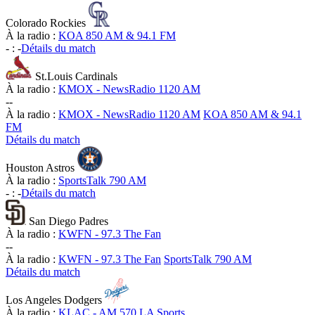
Colorado Rockies
À la radio :
KOA 850 AM & 94.1 FM
-
:
-
Détails du match
St.Louis Cardinals
À la radio :
KMOX - NewsRadio 1120 AM
-
-
À la radio :
KMOX - NewsRadio 1120 AM
KOA 850 AM & 94.1
FM
Détails du match
Houston Astros
À la radio :
SportsTalk 790 AM
-
:
-
Détails du match
San Diego Padres
À la radio :
KWFN - 97.3 The Fan
-
-
À la radio :
KWFN - 97.3 The Fan
SportsTalk 790 AM
Détails du match
Los Angeles Dodgers
À la radio :
KLAC - AM 570 LA Sports