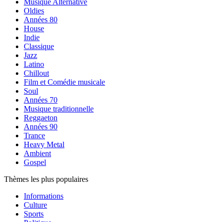
Musique Alternative
Oldies
Années 80
House
Indie
Classique
Jazz
Latino
Chillout
Film et Comédie musicale
Soul
Années 70
Musique traditionnelle
Reggaeton
Années 90
Trance
Heavy Metal
Ambient
Gospel
Thèmes les plus populaires
Informations
Culture
Sports