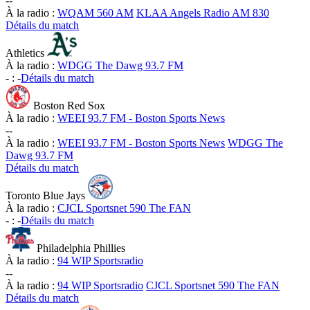
-
-
À la radio :
WQAM 560 AM
KLAA Angels Radio AM 830
Détails du match
Athletics
À la radio :
WDGG The Dawg 93.7 FM
-
:
-
Détails du match
Boston Red Sox
À la radio :
WEEI 93.7 FM - Boston Sports News
-
-
À la radio :
WEEI 93.7 FM - Boston Sports News
WDGG The
Dawg 93.7 FM
Détails du match
Toronto Blue Jays
À la radio :
CJCL Sportsnet 590 The FAN
-
:
-
Détails du match
Philadelphia Phillies
À la radio :
94 WIP Sportsradio
-
-
À la radio :
94 WIP Sportsradio
CJCL Sportsnet 590 The FAN
Détails du match