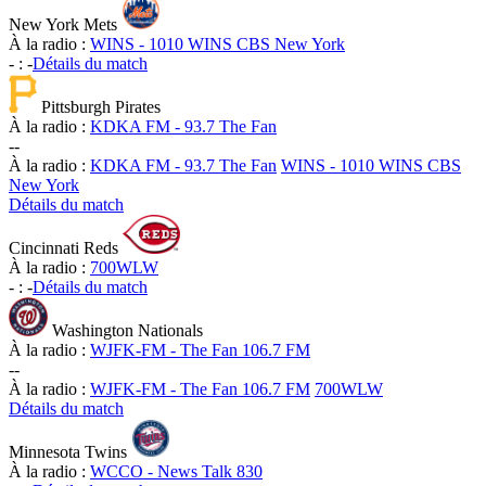
New York Mets
À la radio :
WINS - 1010 WINS CBS New York
-
:
-
Détails du match
Pittsburgh Pirates
À la radio :
KDKA FM - 93.7 The Fan
-
-
À la radio :
KDKA FM - 93.7 The Fan
WINS - 1010 WINS CBS
New York
Détails du match
Cincinnati Reds
À la radio :
700WLW
-
:
-
Détails du match
Washington Nationals
À la radio :
WJFK-FM - The Fan 106.7 FM
-
-
À la radio :
WJFK-FM - The Fan 106.7 FM
700WLW
Détails du match
Minnesota Twins
À la radio :
WCCO - News Talk 830