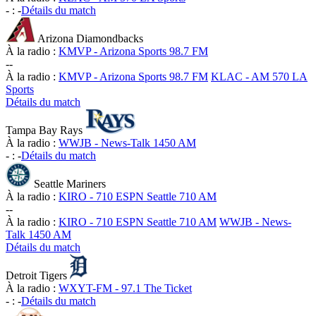
-
:
-
Détails du match
Arizona Diamondbacks
À la radio :
KMVP - Arizona Sports 98.7 FM
-
-
À la radio :
KMVP - Arizona Sports 98.7 FM
KLAC - AM 570 LA
Sports
Détails du match
Tampa Bay Rays
À la radio :
WWJB - News-Talk 1450 AM
-
:
-
Détails du match
Seattle Mariners
À la radio :
KIRO - 710 ESPN Seattle 710 AM
-
-
À la radio :
KIRO - 710 ESPN Seattle 710 AM
WWJB - News-
Talk 1450 AM
Détails du match
Detroit Tigers
À la radio :
WXYT-FM - 97.1 The Ticket
-
:
-
Détails du match