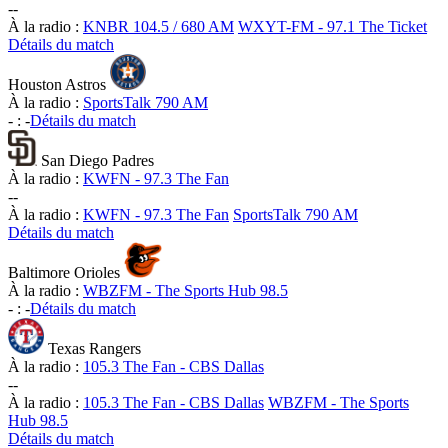
-
-
À la radio :
KNBR 104.5 / 680 AM
WXYT-FM - 97.1 The Ticket
Détails du match
Houston Astros
À la radio :
SportsTalk 790 AM
-
:
-
Détails du match
San Diego Padres
À la radio :
KWFN - 97.3 The Fan
-
-
À la radio :
KWFN - 97.3 The Fan
SportsTalk 790 AM
Détails du match
Baltimore Orioles
À la radio :
WBZFM - The Sports Hub 98.5
-
:
-
Détails du match
Texas Rangers
À la radio :
105.3 The Fan - CBS Dallas
-
-
À la radio :
105.3 The Fan - CBS Dallas
WBZFM - The Sports
Hub 98.5
Détails du match