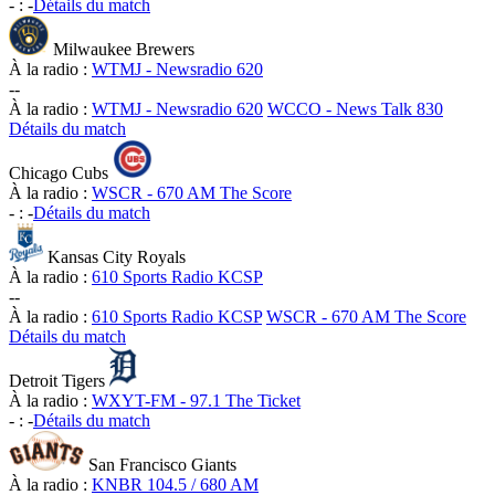
-
:
-
Détails du match
Milwaukee Brewers
À la radio :
WTMJ - Newsradio 620
-
-
À la radio :
WTMJ - Newsradio 620
WCCO - News Talk 830
Détails du match
Chicago Cubs
À la radio :
WSCR - 670 AM The Score
-
:
-
Détails du match
Kansas City Royals
À la radio :
610 Sports Radio KCSP
-
-
À la radio :
610 Sports Radio KCSP
WSCR - 670 AM The Score
Détails du match
Detroit Tigers
À la radio :
WXYT-FM - 97.1 The Ticket
-
:
-
Détails du match
San Francisco Giants
À la radio :
KNBR 104.5 / 680 AM