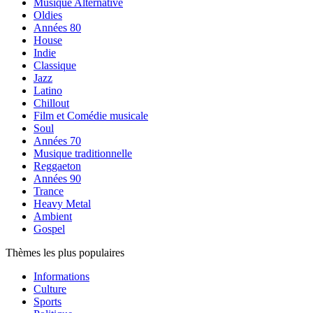
Musique Alternative
Oldies
Années 80
House
Indie
Classique
Jazz
Latino
Chillout
Film et Comédie musicale
Soul
Années 70
Musique traditionnelle
Reggaeton
Années 90
Trance
Heavy Metal
Ambient
Gospel
Thèmes les plus populaires
Informations
Culture
Sports