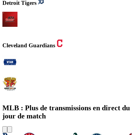
Detroit Tigers
WXYT-FM - 97.1 The Ticket
Cleveland Guardians
WTAM 1100 AM
WMMS 100.7 FM / 87.7 FM
MLB : Plus de transmissions en direct du
jour de match