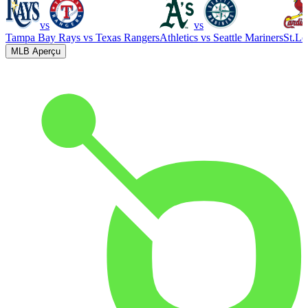
vs
vs
Tampa Bay Rays
vs
Texas Rangers
Athletics
vs
Seattle Mariners
St.Lo
MLB Aperçu