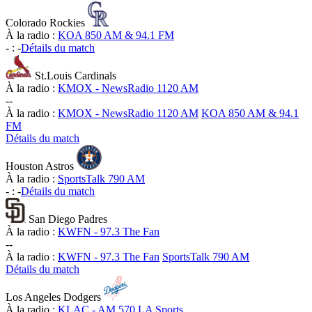
Colorado Rockies
À la radio :
KOA 850 AM & 94.1 FM
-
:
-
Détails du match
St.Louis Cardinals
À la radio :
KMOX - NewsRadio 1120 AM
-
-
À la radio :
KMOX - NewsRadio 1120 AM
KOA 850 AM & 94.1
FM
Détails du match
Houston Astros
À la radio :
SportsTalk 790 AM
-
:
-
Détails du match
San Diego Padres
À la radio :
KWFN - 97.3 The Fan
-
-
À la radio :
KWFN - 97.3 The Fan
SportsTalk 790 AM
Détails du match
Los Angeles Dodgers
À la radio :
KLAC - AM 570 LA Sports