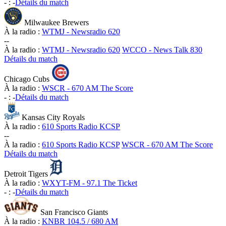
-
:
-
Détails du match
Milwaukee Brewers
À la radio :
WTMJ - Newsradio 620
-
-
À la radio :
WTMJ - Newsradio 620
WCCO - News Talk 830
Détails du match
Chicago Cubs
À la radio :
WSCR - 670 AM The Score
-
:
-
Détails du match
Kansas City Royals
À la radio :
610 Sports Radio KCSP
-
-
À la radio :
610 Sports Radio KCSP
WSCR - 670 AM The Score
Détails du match
Detroit Tigers
À la radio :
WXYT-FM - 97.1 The Ticket
-
:
-
Détails du match
San Francisco Giants
À la radio :
KNBR 104.5 / 680 AM