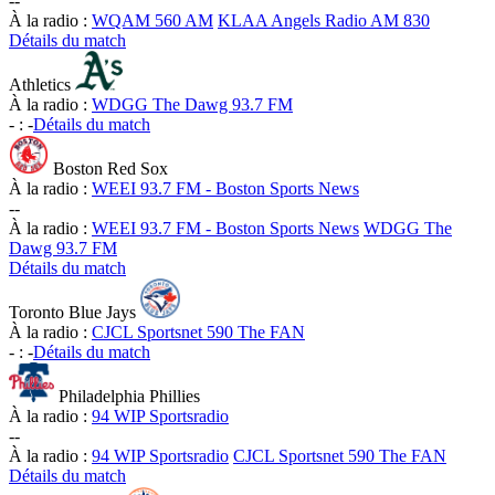
-
-
À la radio :
WQAM 560 AM
KLAA Angels Radio AM 830
Détails du match
Athletics
À la radio :
WDGG The Dawg 93.7 FM
-
:
-
Détails du match
Boston Red Sox
À la radio :
WEEI 93.7 FM - Boston Sports News
-
-
À la radio :
WEEI 93.7 FM - Boston Sports News
WDGG The
Dawg 93.7 FM
Détails du match
Toronto Blue Jays
À la radio :
CJCL Sportsnet 590 The FAN
-
:
-
Détails du match
Philadelphia Phillies
À la radio :
94 WIP Sportsradio
-
-
À la radio :
94 WIP Sportsradio
CJCL Sportsnet 590 The FAN
Détails du match