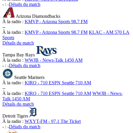
-
:
-
Détails du match
Arizona Diamondbacks
À la radio :
KMVP - Arizona Sports 98.7 FM
-
-
À la radio :
KMVP - Arizona Sports 98.7 FM
KLAC - AM 570 LA
Sports
Détails du match
Tampa Bay Rays
À la radio :
WWJB - News-Talk 1450 AM
-
:
-
Détails du match
Seattle Mariners
À la radio :
KIRO - 710 ESPN Seattle 710 AM
-
-
À la radio :
KIRO - 710 ESPN Seattle 710 AM
WWJB - News-
Talk 1450 AM
Détails du match
Detroit Tigers
À la radio :
WXYT-FM - 97.1 The Ticket
-
:
-
Détails du match