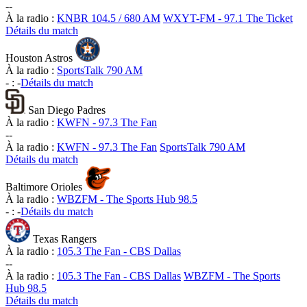
-
-
À la radio :
KNBR 104.5 / 680 AM
WXYT-FM - 97.1 The Ticket
Détails du match
Houston Astros
À la radio :
SportsTalk 790 AM
-
:
-
Détails du match
San Diego Padres
À la radio :
KWFN - 97.3 The Fan
-
-
À la radio :
KWFN - 97.3 The Fan
SportsTalk 790 AM
Détails du match
Baltimore Orioles
À la radio :
WBZFM - The Sports Hub 98.5
-
:
-
Détails du match
Texas Rangers
À la radio :
105.3 The Fan - CBS Dallas
-
-
À la radio :
105.3 The Fan - CBS Dallas
WBZFM - The Sports
Hub 98.5
Détails du match