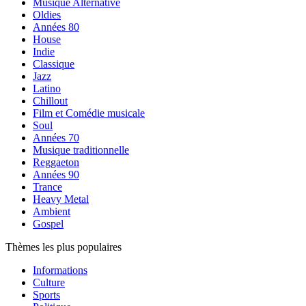
Musique Alternative
Oldies
Années 80
House
Indie
Classique
Jazz
Latino
Chillout
Film et Comédie musicale
Soul
Années 70
Musique traditionnelle
Reggaeton
Années 90
Trance
Heavy Metal
Ambient
Gospel
Thèmes les plus populaires
Informations
Culture
Sports