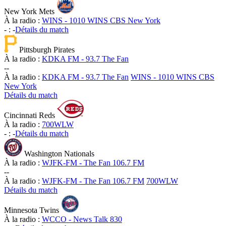
New York Mets
À la radio :
WINS - 1010 WINS CBS New York
-
:
-
Détails du match
Pittsburgh Pirates
À la radio :
KDKA FM - 93.7 The Fan
-
-
À la radio :
KDKA FM - 93.7 The Fan
WINS - 1010 WINS CBS
New York
Détails du match
Cincinnati Reds
À la radio :
700WLW
-
:
-
Détails du match
Washington Nationals
À la radio :
WJFK-FM - The Fan 106.7 FM
-
-
À la radio :
WJFK-FM - The Fan 106.7 FM
700WLW
Détails du match
Minnesota Twins
À la radio :
WCCO - News Talk 830