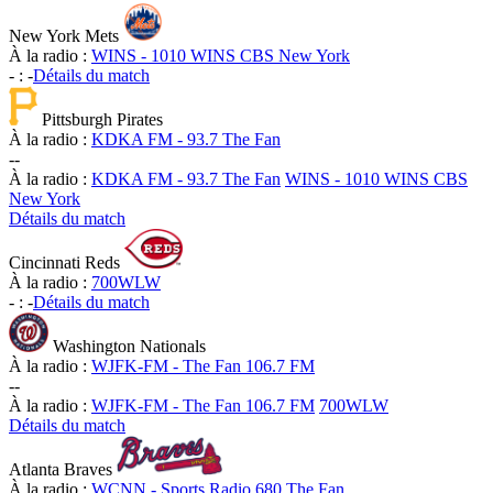
New York Mets
À la radio :
WINS - 1010 WINS CBS New York
-
:
-
Détails du match
Pittsburgh Pirates
À la radio :
KDKA FM - 93.7 The Fan
-
-
À la radio :
KDKA FM - 93.7 The Fan
WINS - 1010 WINS CBS
New York
Détails du match
Cincinnati Reds
À la radio :
700WLW
-
:
-
Détails du match
Washington Nationals
À la radio :
WJFK-FM - The Fan 106.7 FM
-
-
À la radio :
WJFK-FM - The Fan 106.7 FM
700WLW
Détails du match
Atlanta Braves
À la radio :
WCNN - Sports Radio 680 The Fan