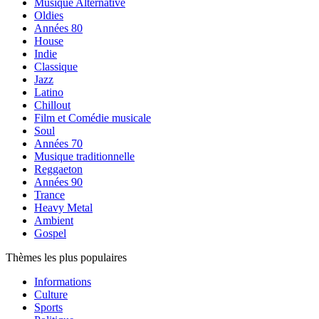
Musique Alternative
Oldies
Années 80
House
Indie
Classique
Jazz
Latino
Chillout
Film et Comédie musicale
Soul
Années 70
Musique traditionnelle
Reggaeton
Années 90
Trance
Heavy Metal
Ambient
Gospel
Thèmes les plus populaires
Informations
Culture
Sports