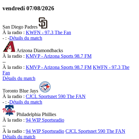
vendredi
07/08/2026
San Diego Padres
À la radio :
KWFN - 97.3 The Fan
-
:
-
Détails du match
Arizona Diamondbacks
À la radio :
KMVP - Arizona Sports 98.7 FM
-
-
À la radio :
KMVP - Arizona Sports 98.7 FM
KWFN - 97.3 The
Fan
Détails du match
Toronto Blue Jays
À la radio :
CJCL Sportsnet 590 The FAN
-
:
-
Détails du match
Philadelphia Phillies
À la radio :
94 WIP Sportsradio
-
-
À la radio :
94 WIP Sportsradio
CJCL Sportsnet 590 The FAN
Détails du match