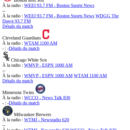
Boston Red Sox
À la radio :
WEEI 93.7 FM - Boston Sports News
-
-
À la radio :
WEEI 93.7 FM - Boston Sports News
WDGG The
Dawg 93.7 FM
Détails du match
Cleveland Guardians
À la radio :
WTAM 1100 AM
-
:
-
Détails du match
Chicago White Sox
À la radio :
WMVP - ESPN 1000 AM
-
-
À la radio :
WMVP - ESPN 1000 AM
WTAM 1100 AM
Détails du match
Minnesota Twins
À la radio :
WCCO - News Talk 830
-
:
-
Détails du match
Milwaukee Brewers
À la radio :
WTMJ - Newsradio 620
-
-