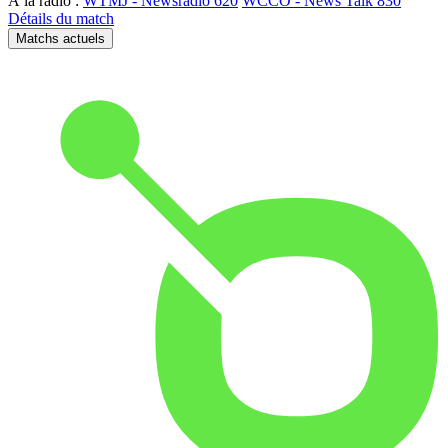
À la radio :
WTMJ - Newsradio 620
WCCO - News Talk 830
Détails du match
Matchs actuels