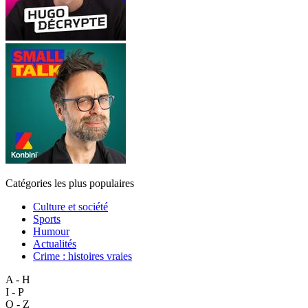
Catégories les plus populaires
Culture et société
Sports
Humour
Actualités
Crime : histoires vraies
A - H
I - P
Q - Z