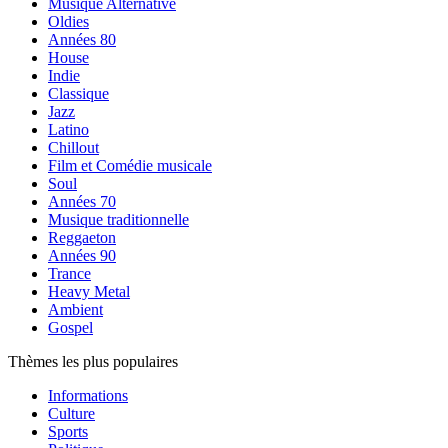
Musique Alternative
Oldies
Années 80
House
Indie
Classique
Jazz
Latino
Chillout
Film et Comédie musicale
Soul
Années 70
Musique traditionnelle
Reggaeton
Années 90
Trance
Heavy Metal
Ambient
Gospel
Thèmes les plus populaires
Informations
Culture
Sports