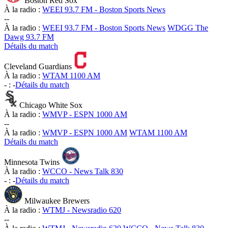
Boston Red Sox
À la radio :
WEEI 93.7 FM - Boston Sports News
-
-
À la radio :
WEEI 93.7 FM - Boston Sports News
WDGG The
Dawg 93.7 FM
Détails du match
Cleveland Guardians
À la radio :
WTAM 1100 AM
-
:
-
Détails du match
Chicago White Sox
À la radio :
WMVP - ESPN 1000 AM
-
-
À la radio :
WMVP - ESPN 1000 AM
WTAM 1100 AM
Détails du match
Minnesota Twins
À la radio :
WCCO - News Talk 830
-
:
-
Détails du match
Milwaukee Brewers
À la radio :
WTMJ - Newsradio 620
-
-