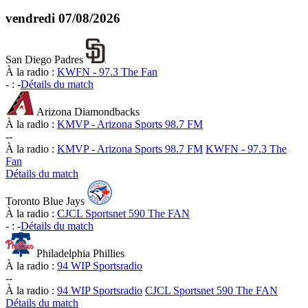
vendredi
07/08/2026
San Diego Padres
À la radio :
KWFN - 97.3 The Fan
-
:
-
Détails du match
Arizona Diamondbacks
À la radio :
KMVP - Arizona Sports 98.7 FM
-
-
À la radio :
KMVP - Arizona Sports 98.7 FM
KWFN - 97.3 The
Fan
Détails du match
Toronto Blue Jays
À la radio :
CJCL Sportsnet 590 The FAN
-
:
-
Détails du match
Philadelphia Phillies
À la radio :
94 WIP Sportsradio
-
-
À la radio :
94 WIP Sportsradio
CJCL Sportsnet 590 The FAN
Détails du match