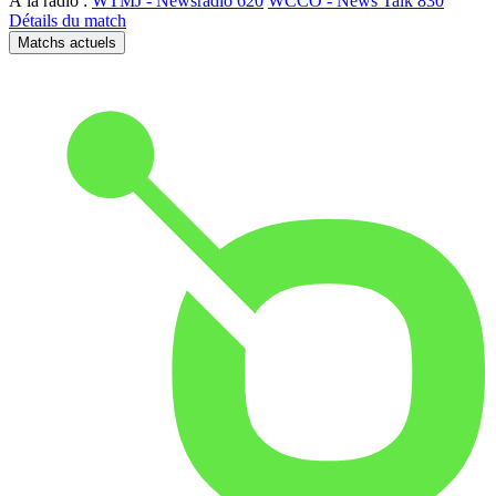
À la radio :
WTMJ - Newsradio 620
WCCO - News Talk 830
Détails du match
Matchs actuels