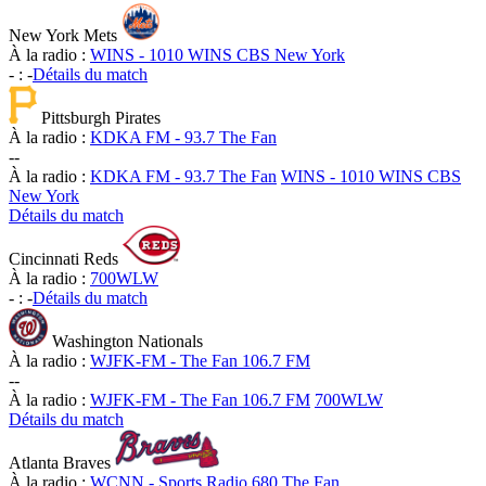
New York Mets
À la radio :
WINS - 1010 WINS CBS New York
-
:
-
Détails du match
Pittsburgh Pirates
À la radio :
KDKA FM - 93.7 The Fan
-
-
À la radio :
KDKA FM - 93.7 The Fan
WINS - 1010 WINS CBS
New York
Détails du match
Cincinnati Reds
À la radio :
700WLW
-
:
-
Détails du match
Washington Nationals
À la radio :
WJFK-FM - The Fan 106.7 FM
-
-
À la radio :
WJFK-FM - The Fan 106.7 FM
700WLW
Détails du match
Atlanta Braves
À la radio :
WCNN - Sports Radio 680 The Fan