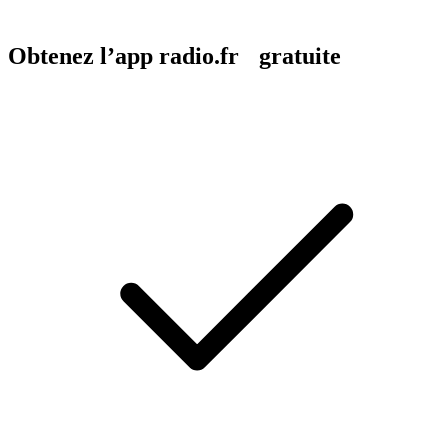
Obtenez l’app radio.fr gratuite