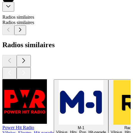
Radios similaires
Radios similaires
Radios similaires
Power Hit Radio
M-1
Radi
Vilnius, Hits, Pop, Hit-parade
Vilnius, Hits
Vilnius, Electro, Hit-parade