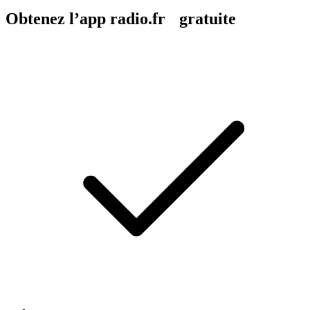
Obtenez l’app radio.fr gratuite