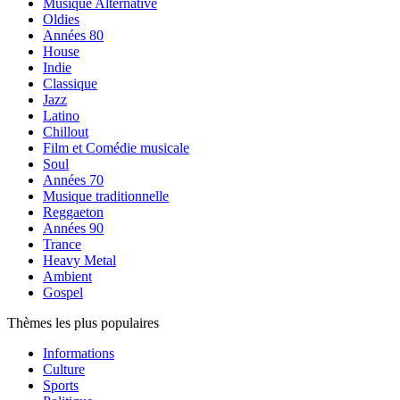
Musique Alternative
Oldies
Années 80
House
Indie
Classique
Jazz
Latino
Chillout
Film et Comédie musicale
Soul
Années 70
Musique traditionnelle
Reggaeton
Années 90
Trance
Heavy Metal
Ambient
Gospel
Thèmes les plus populaires
Informations
Culture
Sports