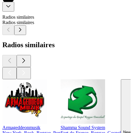
Radios similaires
Radios similaires
Radios similaires
Armageddeonmusik
Shamma Sound System
New Y
New York, Rock, Reggae, Pop
Fort-de-France, Reggae, Gospel