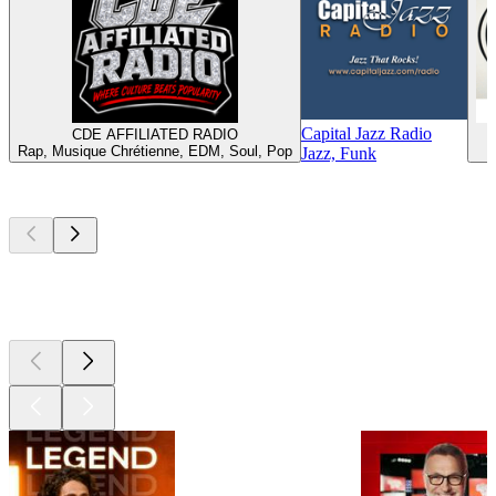
Capital Jazz Radio
CDE AFFILIATED RADIO
W
Rap, Musique Chrétienne, EDM, Soul, Pop
Jazz, Funk
Les meilleurs
podcasts
Les meilleurs
podcasts
Les meilleurs
podcasts