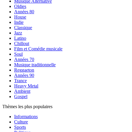
Musique Alternative
Oldies
Années 80
House
Indie
Classique
Jazz
Latino
Chillout
Film et Comédie musicale
Soul
Années 70
Musique traditionnelle
Reggaeton
Années 90
Trance
Heavy Metal
Ambient
Gospel
Thèmes les plus populaires
Informations
Culture
Sports