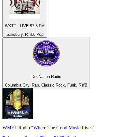
WKTT - LIVE 97.5 FM
Salisbury, R'n'B, Pop
DocNation Radio
Columbia City, Rap, Classic Rock, Funk, R'n'B
WMEL Radio "Where The Good Music Lives"