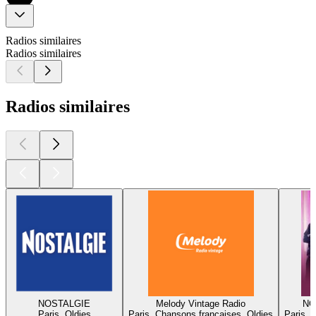
Radios similaires
Radios similaires
Radios similaires
NOSTALGIE
Melody Vintage Radio
NO
Paris, Oldies
Paris, Chansons françaises, Oldies
Paris, 