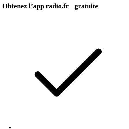
Obtenez l’app radio.fr gratuite