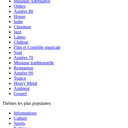
Musique Alternative
Oldies
Années 80
House
Indie
Classique
Jazz
Latino
Chillout
Film et Comédie musicale
Soul
Années 70
Musique traditionnelle
Reggaeton
Années 90
Trance
Heavy Metal
Ambient
Gospel
Thèmes les plus populaires
Informations
Culture
Sports