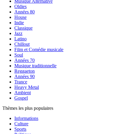
Musique Alternative
Oldies
Années 80
House
Indie
Classique
Jazz
Latino
Chillout
Film et Comédie musicale
Soul
Années 70
Musique traditionnelle
Reggaeton
Années 90
Trance
Heavy Metal
Ambient
Gospel
Thèmes les plus populaires
Informations
Culture
Sports