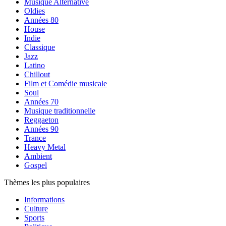
Musique Alternative
Oldies
Années 80
House
Indie
Classique
Jazz
Latino
Chillout
Film et Comédie musicale
Soul
Années 70
Musique traditionnelle
Reggaeton
Années 90
Trance
Heavy Metal
Ambient
Gospel
Thèmes les plus populaires
Informations
Culture
Sports