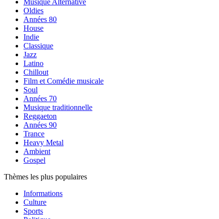
Musique Alternative
Oldies
Années 80
House
Indie
Classique
Jazz
Latino
Chillout
Film et Comédie musicale
Soul
Années 70
Musique traditionnelle
Reggaeton
Années 90
Trance
Heavy Metal
Ambient
Gospel
Thèmes les plus populaires
Informations
Culture
Sports