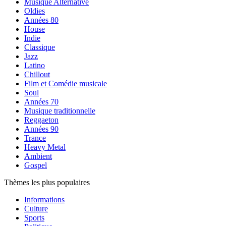
Musique Alternative
Oldies
Années 80
House
Indie
Classique
Jazz
Latino
Chillout
Film et Comédie musicale
Soul
Années 70
Musique traditionnelle
Reggaeton
Années 90
Trance
Heavy Metal
Ambient
Gospel
Thèmes les plus populaires
Informations
Culture
Sports