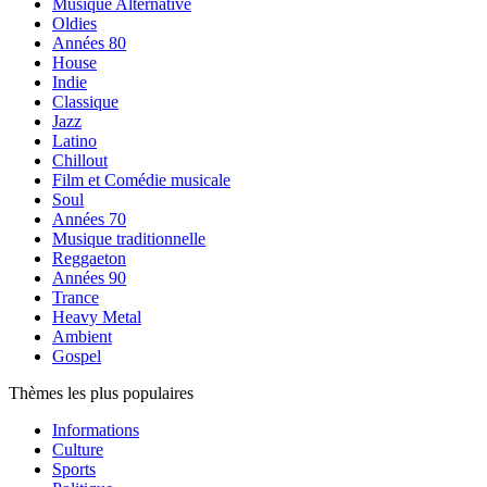
Musique Alternative
Oldies
Années 80
House
Indie
Classique
Jazz
Latino
Chillout
Film et Comédie musicale
Soul
Années 70
Musique traditionnelle
Reggaeton
Années 90
Trance
Heavy Metal
Ambient
Gospel
Thèmes les plus populaires
Informations
Culture
Sports