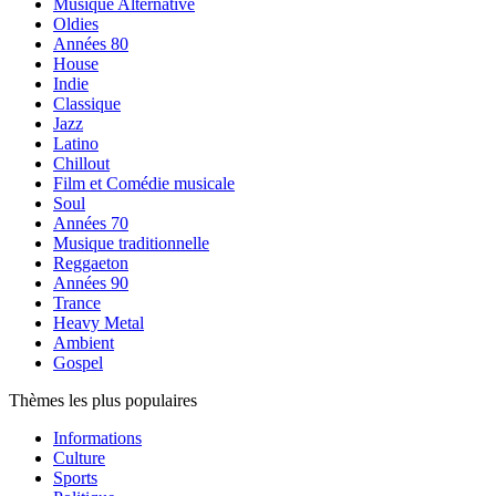
Musique Alternative
Oldies
Années 80
House
Indie
Classique
Jazz
Latino
Chillout
Film et Comédie musicale
Soul
Années 70
Musique traditionnelle
Reggaeton
Années 90
Trance
Heavy Metal
Ambient
Gospel
Thèmes les plus populaires
Informations
Culture
Sports