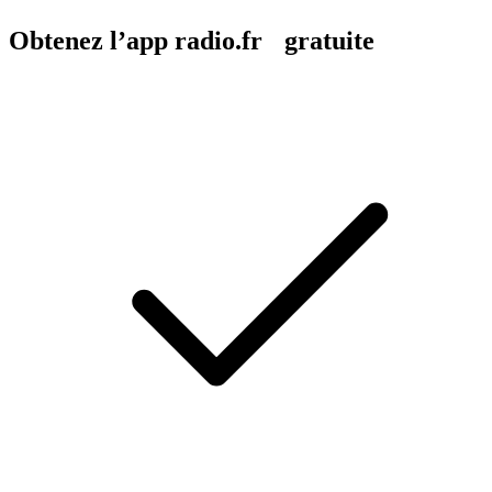
Obtenez l’app radio.fr gratuite