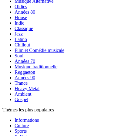
Musique Alternative
Oldies
Années 80
House
Indie
Classique
Jazz
Latino
Chillout
Film et Comédie musicale
Soul
Années 70
Musique traditionnelle
Reggaeton
Années 90
Trance
Heavy Metal
Ambient
Gospel
Thèmes les plus populaires
Informations
Culture
Sports