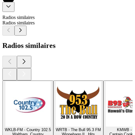
Radios similaires
Radios similaires
Radios similaires
WKLB-FM - Country 102.5
WRTB - The Bull 95.3 FM
KMWB - 
Waltham, Country
Winnebago IL, Hits
Captain Cook H