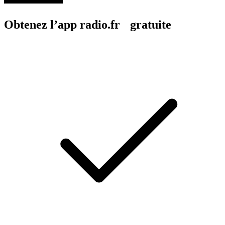
Obtenez l’app radio.fr gratuite