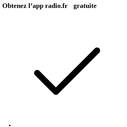
Obtenez l’app radio.fr gratuite