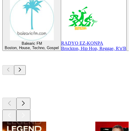
RADYO EZ-KONPA
Balearic FM
Boston, House, Techno, Gospel
B
Brockton, Hip Hop, Reggae, R'n'B
Les meilleurs
podcasts
Les meilleurs
podcasts
Les meilleurs
podcasts